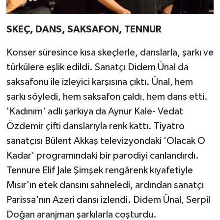
SKEÇ, DANS, SAKSAFON, TENNUR
Konser süresince kısa skeçlerle, danslarla, şarkı ve
türkülere eşlik edildi. Sanatçı Didem Ünal da
saksafonu ile izleyici karşısına çıktı. Ünal, hem
şarkı söyledi, hem saksafon çaldı, hem dans etti.
'Kadınım' adlı şarkıya da Aynur Kale- Vedat
Özdemir çifti danslarıyla renk kattı. Tiyatro
sanatçısı Bülent Akkaş televizyondaki 'Olacak O
Kadar' programındaki bir parodiyi canlandırdı.
Tennure Elif Jale Şimşek rengârenk kıyafetiyle
Mısır'ın etek dansını sahneledi, ardından sanatçı
Parissa'nın Azeri dansı izlendi. Didem Ünal, Serpil
Doğan aranjman şarkılarla coşturdu.