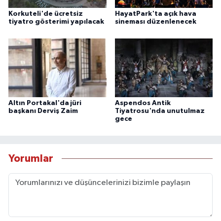
Korkuteli'de ücretsiz
HayatPark'ta açık hava
tiyatro gösterimi yapılacak
sineması düzenlenecek
Altın Portakal'da jüri
Aspendos Antik
başkanı Derviş Zaim
Tiyatrosu'nda unutulmaz
gece
Yorumlar