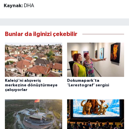
Kaynak:
DHA
Bunlar da ilginizi çekebilir
Kaleiçi'ni alışveriş
Dokumapark'ta
merkezine dönüştürmeye
'Lerestograf' sergisi
çalışıyorlar