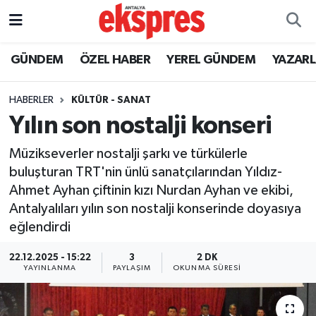
ÖZEL HABER
Nöbetçi Eczaneler
GÜNDEM
ÖZEL HABER
YEREL GÜNDEM
YAZAR
GÜNDEM
Hava Durumu
HABERLER
KÜLTÜR - SANAT
Yılın son nostalji konseri
YEREL GÜNDEM
Trafik Durumu
Müzikseverler nostalji şarkı ve türkülerle
EKONOMİ
Süper Lig Puan Durumu ve Fikstür
buluşturan TRT'nin ünlü sanatçılarından Yıldız-
Ahmet Ayhan çiftinin kızı Nurdan Ayhan ve ekibi,
KÜLTÜR - SANAT
Tüm Manşetler
Antalyalıları yılın son nostalji konserinde doyasıya
eğlendirdi
SPOR
Son Dakika Haberleri
22.12.2025 - 15:22
3
2 DK
SİYASET
Haber Arşivi
YAYINLANMA
PAYLAŞIM
OKUNMA SÜRESI
SAĞLIK