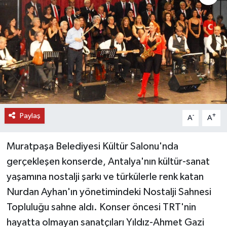
DÜNYA
EĞİTİM
TURİZM
RÖPORTAJ
Paylaş
-
+
A
A
VİDEO HABERLER
Muratpaşa Belediyesi Kültür Salonu'nda
YAZARLAR
gerçekleşen konserde, Antalya'nın kültür-sanat
RESMİ İLAN
yaşamına nostalji şarkı ve türkülerle renk katan
Nurdan Ayhan'ın yönetimindeki Nostalji Sahnesi
MAGAZİN
Topluluğu sahne aldı. Konser öncesi TRT'nin
hayatta olmayan sanatçıları Yıldız-Ahmet Gazi