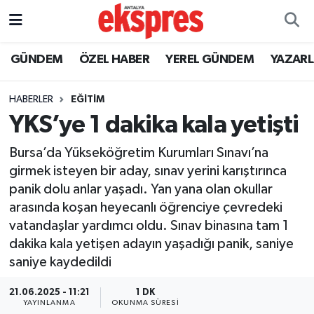
ÖZEL HABER
Nöbetçi Eczaneler
GÜNDEM
ÖZEL HABER
YEREL GÜNDEM
YAZAR
GÜNDEM
Hava Durumu
HABERLER
EĞİTİM
YKS’ye 1 dakika kala yetişti
YEREL GÜNDEM
Trafik Durumu
Bursa’da Yükseköğretim Kurumları Sınavı’na
EKONOMİ
Süper Lig Puan Durumu ve Fikstür
girmek isteyen bir aday, sınav yerini karıştırınca
panik dolu anlar yaşadı. Yan yana olan okullar
KÜLTÜR - SANAT
Tüm Manşetler
arasında koşan heyecanlı öğrenciye çevredeki
vatandaşlar yardımcı oldu. Sınav binasına tam 1
SPOR
Son Dakika Haberleri
dakika kala yetişen adayın yaşadığı panik, saniye
saniye kaydedildi
SİYASET
Haber Arşivi
21.06.2025 - 11:21
1 DK
SAĞLIK
YAYINLANMA
OKUNMA SÜRESI