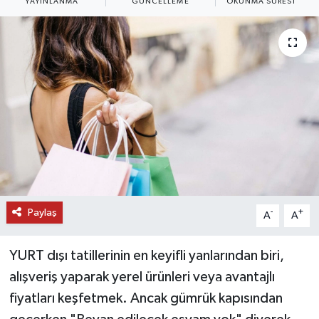
YAYINLANMA
GÜNCELLEME
OKUNMA SÜRESI
DÜNYA
EĞİTİM
TURİZM
RÖPORTAJ
VİDEO HABERLER
YAZARLAR
Paylaş
-
+
A
A
RESMİ İLAN
YURT dışı tatillerinin en keyifli yanlarından biri,
alışveriş yaparak yerel ürünleri veya avantajlı
MAGAZİN
fiyatları keşfetmek. Ancak gümrük kapısından