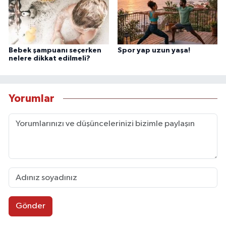
Bebek şampuanı seçerken
Spor yap uzun yaşa!
nelere dikkat edilmeli?
Yorumlar
Gönder