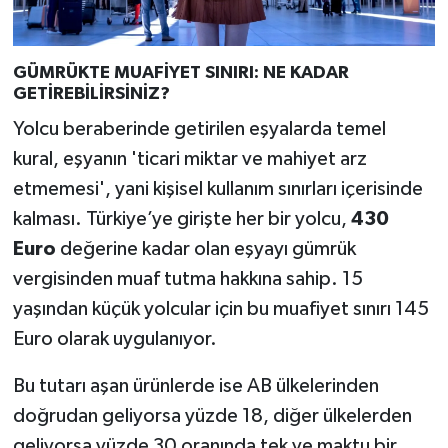
GÜMRÜKTE MUAFİYET SINIRI: NE KADAR
GETİREBİLİRSİNİZ?
Yolcu beraberinde getirilen eşyalarda temel
kural, eşyanın 'ticari miktar ve mahiyet arz
etmemesi', yani kişisel kullanım sınırları içerisinde
kalması. Türkiye’ye girişte her bir yolcu,
430
Euro
değerine kadar olan eşyayı gümrük
vergisinden muaf tutma hakkına sahip. 15
yaşından küçük yolcular için bu muafiyet sınırı 145
Euro olarak uygulanıyor.
Bu tutarı aşan ürünlerde ise AB ülkelerinden
doğrudan geliyorsa yüzde 18, diğer ülkelerden
geliyorsa yüzde 30 oranında tek ve maktu bir