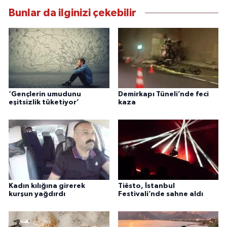
Bunlar da ilginizi çekebilir
‘Gençlerin umudunu
Demirkapı Tüneli’nde feci
eşitsizlik tüketiyor’
kaza
Kadın kılığına girerek
Tiësto, İstanbul
kurşun yağdırdı
Festivali’nde sahne aldı