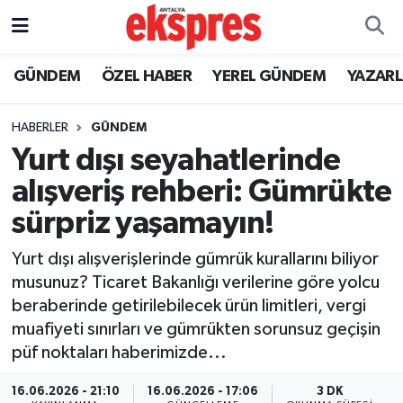
ÖZEL HABER
Nöbetçi Eczaneler
GÜNDEM
ÖZEL HABER
YEREL GÜNDEM
YAZAR
GÜNDEM
Hava Durumu
HABERLER
GÜNDEM
Yurt dışı seyahatlerinde
YEREL GÜNDEM
Trafik Durumu
alışveriş rehberi: Gümrükte
EKONOMİ
Süper Lig Puan Durumu ve Fikstür
sürpriz yaşamayın!
KÜLTÜR - SANAT
Tüm Manşetler
Yurt dışı alışverişlerinde gümrük kurallarını biliyor
musunuz? Ticaret Bakanlığı verilerine göre yolcu
SPOR
Son Dakika Haberleri
beraberinde getirilebilecek ürün limitleri, vergi
muafiyeti sınırları ve gümrükten sorunsuz geçişin
SİYASET
Haber Arşivi
püf noktaları haberimizde...
SAĞLIK
16.06.2026 - 21:10
16.06.2026 - 17:06
3 DK