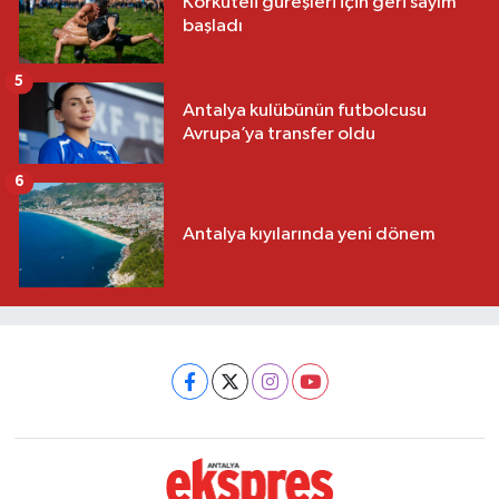
Korkuteli güreşleri için geri sayım
başladı
5
Antalya kulübünün futbolcusu
Avrupa’ya transfer oldu
6
Antalya kıyılarında yeni dönem