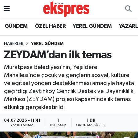
ÖZEL HABER
Nöbetçi Eczaneler
GÜNDEM
ÖZEL HABER
YEREL GÜNDEM
YAZAR
GÜNDEM
Hava Durumu
HABERLER
YEREL GÜNDEM
ZEYDAM’dan ilk temas
YEREL GÜNDEM
Trafik Durumu
Muratpaşa Belediyesi’nin, Yeşildere
EKONOMİ
Süper Lig Puan Durumu ve Fikstür
Mahallesi’nde çocuk ve gençlerin sosyal, kültürel
ve eğitsel yönden desteklenmesi amacıyla hayata
KÜLTÜR - SANAT
Tüm Manşetler
geçirdiği Zeytinköy Gençlik Destek ve Dayanıklılık
Merkezi (ZEYDAM) projesi kapsamında ilk temas
SPOR
Son Dakika Haberleri
etkinliği gerçekleştirildi
SİYASET
Haber Arşivi
04.07.2026 - 11:41
1
1 DK
YAYINLANMA
PAYLAŞIM
OKUNMA SÜRESI
SAĞLIK