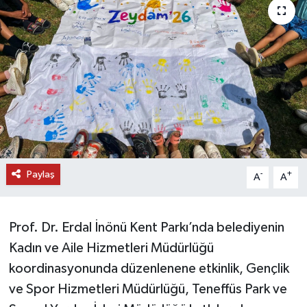
DÜNYA
EĞİTİM
TURİZM
RÖPORTAJ
VİDEO HABERLER
Paylaş
-
+
A
A
YAZARLAR
Prof. Dr. Erdal İnönü Kent Parkı’nda belediyenin
RESMİ İLAN
Kadın ve Aile Hizmetleri Müdürlüğü
koordinasyonunda düzenlenene etkinlik, Gençlik
MAGAZİN
ve Spor Hizmetleri Müdürlüğü, Teneffüs Park ve