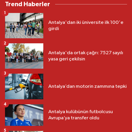
Trend Haberler
1
Antalya'dan iki üniversite ilk 100'e
girdi
2
Antalya'da ortak çağrı: 7527 sayılı
yasa geri çekilsin
3
Antalya’dan motorin zammına tepki
4
Antalya kulübünün futbolcusu
Avrupa’ya transfer oldu
5