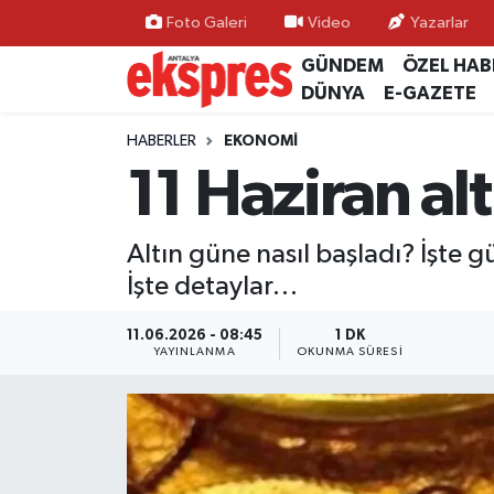
Foto Galeri
Video
Yazarlar
GÜNDEM
ÖZEL HAB
ÖZEL HABER
Nöbetçi Eczaneler
DÜNYA
E-GAZETE
GÜNDEM
Hava Durumu
HABERLER
EKONOMİ
11 Haziran altı
YEREL GÜNDEM
Trafik Durumu
Altın güne nasıl başladı? İşte g
EKONOMİ
Süper Lig Puan Durumu ve Fikstür
İşte detaylar…
KÜLTÜR - SANAT
Tüm Manşetler
11.06.2026 - 08:45
1 DK
YAYINLANMA
OKUNMA SÜRESI
SPOR
Son Dakika Haberleri
SİYASET
Haber Arşivi
SAĞLIK