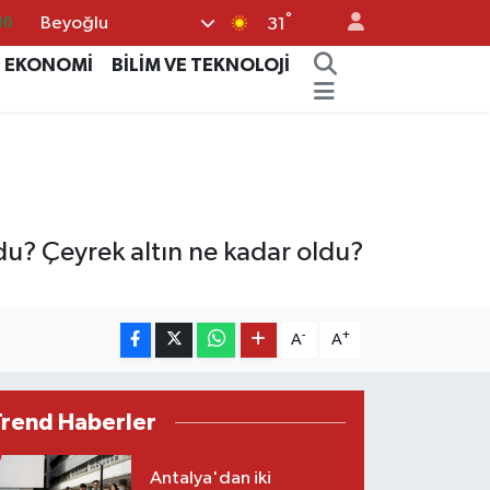
°
16
Beyoğlu
31
06
EKONOMİ
BİLİM VE TEKNOLOJİ
02
.2
32
70
oldu? Çeyrek altın ne kadar oldu?
-
+
A
A
Trend Haberler
Antalya'dan iki