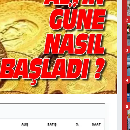
2
3
4
5