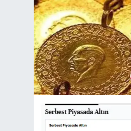
DÜNYA
EĞİTİM
TURİZM
RÖPORTAJ
VİDEO HABERLER
YAZARLAR
RESMİ İLAN
MAGAZİN