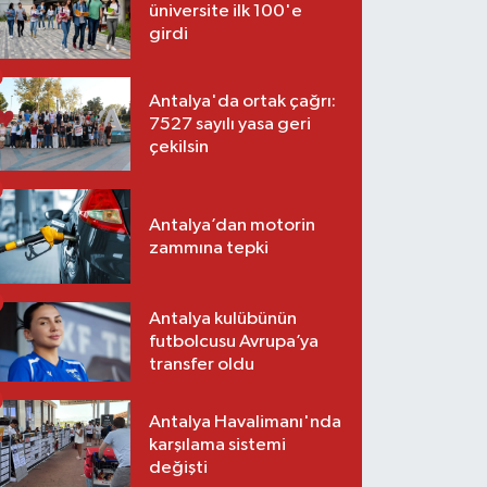
üniversite ilk 100'e
girdi
Antalya'da ortak çağrı:
7527 sayılı yasa geri
çekilsin
Antalya’dan motorin
zammına tepki
Antalya kulübünün
futbolcusu Avrupa’ya
transfer oldu
Antalya Havalimanı'nda
karşılama sistemi
değişti