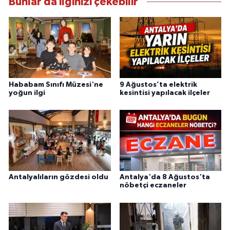
Bunlar da ilginizi çekebilir
Hababam Sınıfı Müzesi'ne
9 Ağustos’ta elektrik
yoğun ilgi
kesintisi yapılacak ilçeler
Antalyalıların gözdesi oldu
Antalya'da 8 Ağustos'ta
nöbetçi eczaneler