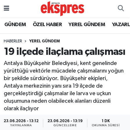
ÖZEL HABER
Nöbetçi Eczaneler
GÜNDEM
ÖZEL HABER
YEREL GÜNDEM
YAZAR
GÜNDEM
Hava Durumu
HABERLER
YEREL GÜNDEM
19 ilçede ilaçlama çalışması
YEREL GÜNDEM
Trafik Durumu
Antalya Büyükşehir Belediyesi, kent genelinde
EKONOMİ
Süper Lig Puan Durumu ve Fikstür
yürüttüğü vektörle mücadele çalışmalarını yoğun
bir şekilde sürdürüyor. Büyükşehir ekipleri,
KÜLTÜR - SANAT
Tüm Manşetler
Antalya merkezinin yanı sıra 19 ilçede de
gerçekleştirdiği çalışmalar ile larva ve uçkun
SPOR
Son Dakika Haberleri
oluşumuna neden olabilecek alanları düzenli
olarak ilaçlıyor
SİYASET
Haber Arşivi
23.06.2026 - 13:12
23.06.2026 - 13:19
1 DK
SAĞLIK
YAYINLANMA
GÜNCELLEME
OKUNMA SÜRESI