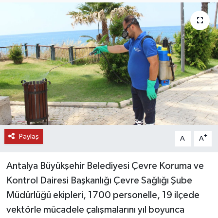
DÜNYA
EĞİTİM
TURİZM
RÖPORTAJ
VİDEO HABERLER
Paylaş
-
+
A
A
YAZARLAR
Antalya Büyükşehir Belediyesi Çevre Koruma ve
RESMİ İLAN
Kontrol Dairesi Başkanlığı Çevre Sağlığı Şube
MAGAZİN
Müdürlüğü ekipleri, 1700 personelle, 19 ilçede
vektörle mücadele çalışmalarını yıl boyunca