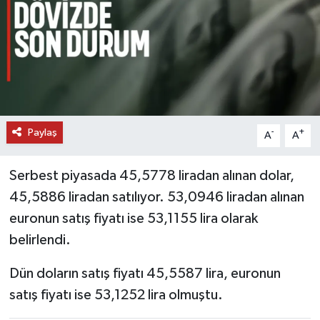
DÜNYA
EĞİTİM
TURİZM
Paylaş
-
+
RÖPORTAJ
A
A
VİDEO HABERLER
Serbest piyasada 45,5778 liradan alınan dolar,
45,5886 liradan satılıyor. 53,0946 liradan alınan
YAZARLAR
euronun satış fiyatı ise 53,1155 lira olarak
belirlendi.
RESMİ İLAN
Dün doların satış fiyatı 45,5587 lira, euronun
MAGAZİN
satış fiyatı ise 53,1252 lira olmuştu.