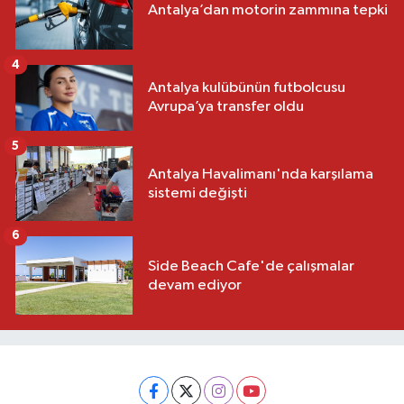
Antalya’dan motorin zammına tepki
4
Antalya kulübünün futbolcusu
Avrupa’ya transfer oldu
5
Antalya Havalimanı'nda karşılama
sistemi değişti
6
Side Beach Cafe'de çalışmalar
devam ediyor