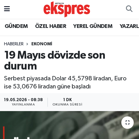
ÖZEL HABER
Nöbetçi Eczaneler
GÜNDEM
ÖZEL HABER
YEREL GÜNDEM
YAZAR
GÜNDEM
Hava Durumu
HABERLER
EKONOMİ
19 Mayıs dövizde son
YEREL GÜNDEM
Trafik Durumu
durum
EKONOMİ
Süper Lig Puan Durumu ve Fikstür
Serbest piyasada Dolar 45,5798 liradan, Euro
ise 53,0676 liradan güne başladı
KÜLTÜR - SANAT
Tüm Manşetler
19.05.2026 - 08:38
1 DK
SPOR
Son Dakika Haberleri
YAYINLANMA
OKUNMA SÜRESI
SİYASET
Haber Arşivi
SAĞLIK