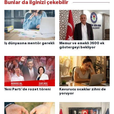
Bunlar da ilginizi çekebilir
Iş dünyasına mentör gerekli
Memur ve emekli 3600 ek
göstergeyi bekliyor
Yeni Parti'de rozet töreni
Kavurucu sıcaklar zihni de
yoruyor