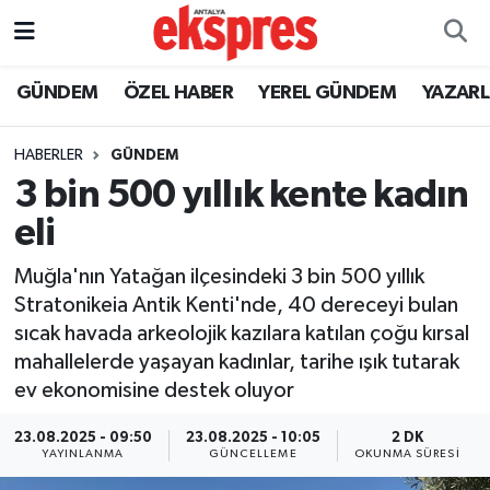
ÖZEL HABER
Nöbetçi Eczaneler
GÜNDEM
ÖZEL HABER
YEREL GÜNDEM
YAZAR
GÜNDEM
Hava Durumu
HABERLER
GÜNDEM
3 bin 500 yıllık kente kadın
YEREL GÜNDEM
Trafik Durumu
eli
EKONOMİ
Süper Lig Puan Durumu ve Fikstür
Muğla'nın Yatağan ilçesindeki 3 bin 500 yıllık
Stratonikeia Antik Kenti'nde, 40 dereceyi bulan
KÜLTÜR - SANAT
Tüm Manşetler
sıcak havada arkeolojik kazılara katılan çoğu kırsal
mahallelerde yaşayan kadınlar, tarihe ışık tutarak
SPOR
Son Dakika Haberleri
ev ekonomisine destek oluyor
SİYASET
Haber Arşivi
23.08.2025 - 09:50
23.08.2025 - 10:05
2 DK
YAYINLANMA
GÜNCELLEME
OKUNMA SÜRESI
SAĞLIK