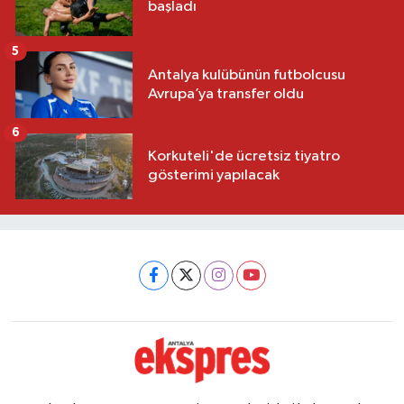
başladı
5
Antalya kulübünün futbolcusu
Avrupa’ya transfer oldu
6
Korkuteli'de ücretsiz tiyatro
gösterimi yapılacak