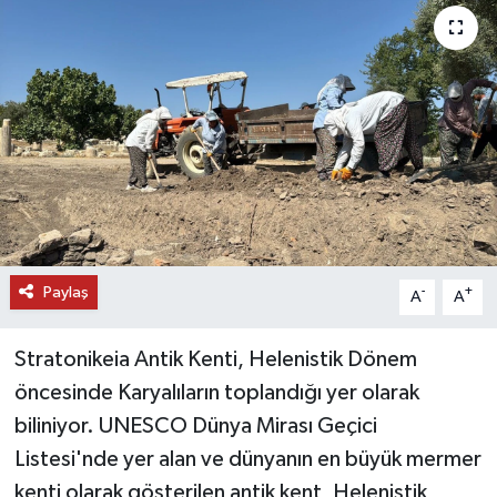
DÜNYA
EĞİTİM
TURİZM
RÖPORTAJ
VİDEO HABERLER
Paylaş
-
+
A
A
YAZARLAR
Stratonikeia Antik Kenti, Helenistik Dönem
RESMİ İLAN
öncesinde Karyalıların toplandığı yer olarak
biliniyor. UNESCO Dünya Mirası Geçici
MAGAZİN
Listesi'nde yer alan ve dünyanın en büyük mermer
kenti olarak gösterilen antik kent, Helenistik,