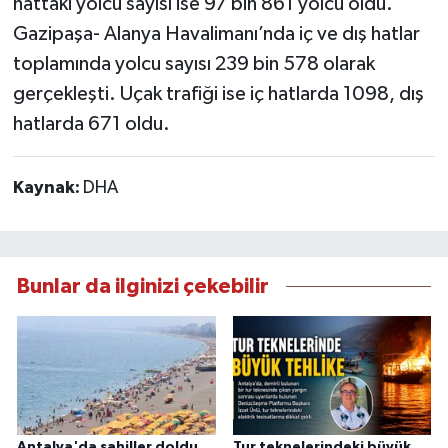
hattaki yolcu sayısı ise 97 bin 861 yolcu oldu.
Gazipaşa- Alanya Havalimanı’nda iç ve dış hatlar
toplamında yolcu sayısı 239 bin 578 olarak
gerçekleşti. Uçak trafiği ise iç hatlarda 1098, dış
hatlarda 671 oldu.
Kaynak:
DHA
Bunlar da ilginizi çekebilir
Antalya'da sahiller doldu
Tur teknelerindeki büyük