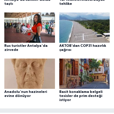
taştı
tehlike
Rus turistler Antalya'da
AKTOB’dan COP31 hazırlık
zirvede
çağrısı
Anadolu'nun hazineleri
Basit konaklama belgeli
evine dönüyor
tesisler de prim desteği
istiyor