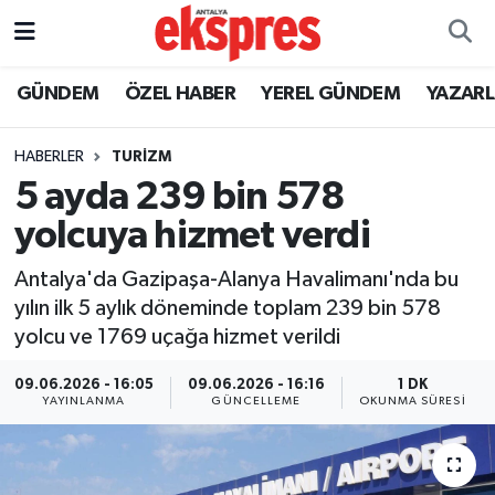
ÖZEL HABER
Nöbetçi Eczaneler
GÜNDEM
ÖZEL HABER
YEREL GÜNDEM
YAZAR
GÜNDEM
Hava Durumu
HABERLER
TURİZM
5 ayda 239 bin 578
YEREL GÜNDEM
Trafik Durumu
yolcuya hizmet verdi
EKONOMİ
Süper Lig Puan Durumu ve Fikstür
Antalya'da Gazipaşa-Alanya Havalimanı'nda bu
yılın ilk 5 aylık döneminde toplam 239 bin 578
KÜLTÜR - SANAT
Tüm Manşetler
yolcu ve 1769 uçağa hizmet verildi
SPOR
Son Dakika Haberleri
09.06.2026 - 16:05
09.06.2026 - 16:16
1 DK
YAYINLANMA
GÜNCELLEME
OKUNMA SÜRESI
SİYASET
Haber Arşivi
SAĞLIK