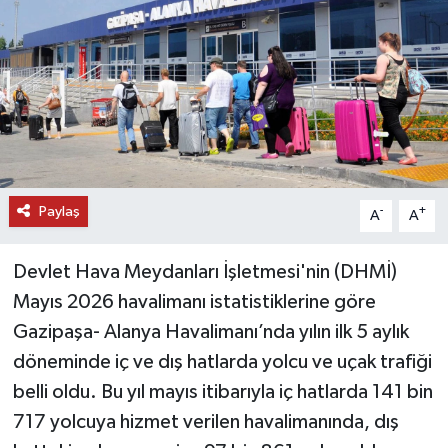
DÜNYA
EĞİTİM
TURİZM
RÖPORTAJ
Paylaş
-
+
A
A
VİDEO HABERLER
Devlet Hava Meydanları İşletmesi'nin (DHMİ)
YAZARLAR
Mayıs 2026 havalimanı istatistiklerine göre
Gazipaşa- Alanya Havalimanı’nda yılın ilk 5 aylık
RESMİ İLAN
döneminde iç ve dış hatlarda yolcu ve uçak trafiği
belli oldu. Bu yıl mayıs itibarıyla iç hatlarda 141 bin
MAGAZİN
717 yolcuya hizmet verilen havalimanında, dış