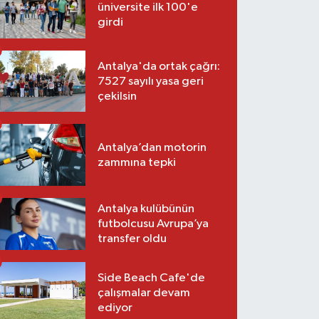
üniversite ilk 100'e
girdi
Antalya'da ortak çağrı:
7527 sayılı yasa geri
çekilsin
Antalya’dan motorin
zammına tepki
Antalya kulübünün
futbolcusu Avrupa’ya
transfer oldu
Side Beach Cafe'de
çalışmalar devam
ediyor