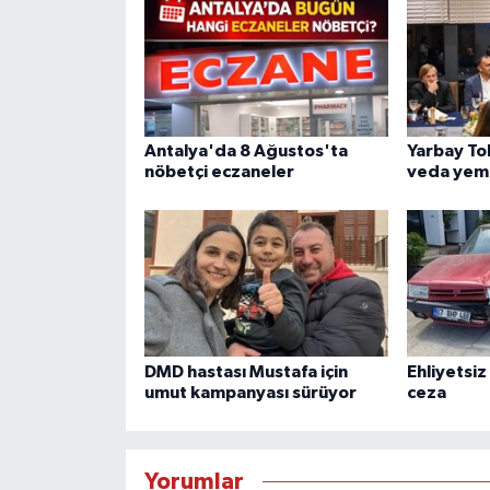
Antalya'da 8 Ağustos'ta
Yarbay To
nöbetçi eczaneler
veda yem
DMD hastası Mustafa için
Ehliyetsiz
umut kampanyası sürüyor
ceza
Yorumlar