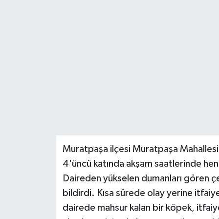
DÜNYA
EĞİTİM
TURİZM
RÖPORTAJ
VİDEO HABERLER
YAZARLAR
Muratpaşa ilçesi Muratpaşa Mahallesi 
4'üncü katında akşam saatlerinde henü
RESMİ İLAN
Daireden yükselen dumanları gören çe
MAGAZİN
bildirdi. Kısa sürede olay yerine itfaiy
dairede mahsur kalan bir köpek, itfaiye