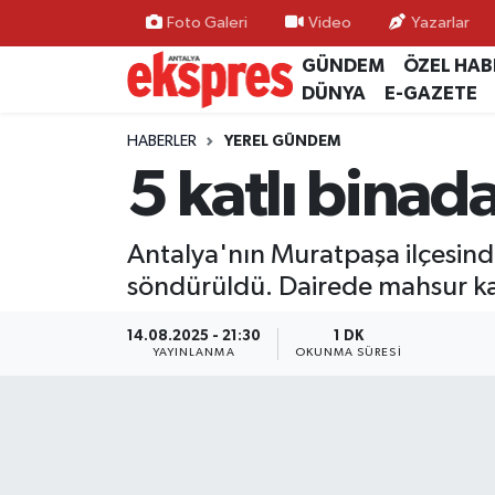
Foto Galeri
Video
Yazarlar
GÜNDEM
ÖZEL HAB
ÖZEL HABER
Nöbetçi Eczaneler
DÜNYA
E-GAZETE
GÜNDEM
Hava Durumu
HABERLER
YEREL GÜNDEM
5 katlı binad
YEREL GÜNDEM
Trafik Durumu
Antalya'nın Muratpaşa ilçesinde
EKONOMİ
Süper Lig Puan Durumu ve Fikstür
söndürüldü. Dairede mahsur kal
KÜLTÜR - SANAT
Tüm Manşetler
14.08.2025 - 21:30
1 DK
YAYINLANMA
OKUNMA SÜRESI
SPOR
Son Dakika Haberleri
SİYASET
Haber Arşivi
SAĞLIK