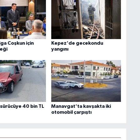
lga Coşkun için
Kepez'de gecekondu
eği
yangını
 sürücüye 40 bin TL
Manavgat'ta kavşakta iki
otomobil çarpıştı