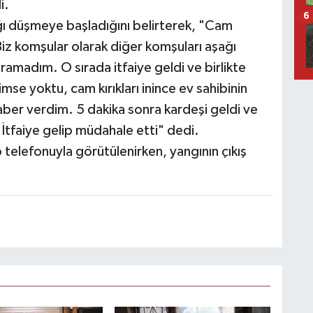
i.
6
ağı düşmeye başladığını belirterek, "Cam
Biz komşular olarak diğer komşuları aşağı
ıramadım. O sırada itfaiye geldi ve birlikte
mse yoktu, cam kırıkları inince ev sahibinin
haber verdim. 5 dakika sonra kardeşi geldi ve
tfaiye gelip müdahale etti" dedi.
 telefonuyla görütülenirken, yangının çıkış