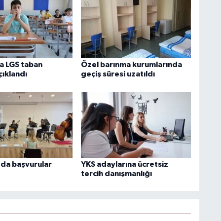
a LGS taban
Özel barınma kurumlarında
çıklandı
geçiş süresi uzatıldı
'da başvurular
YKS adaylarına ücretsiz
tercih danışmanlığı