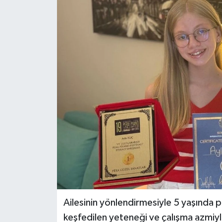
DÜNYA
EĞİTİM
TURİZM
RÖPORTAJ
VİDEO HABERLER
YAZARLAR
RESMİ İLAN
MAGAZİN
Ailesinin yönlendirmesiyle 5 yaşında p
keşfedilen yeteneği ve çalışma azmiyle