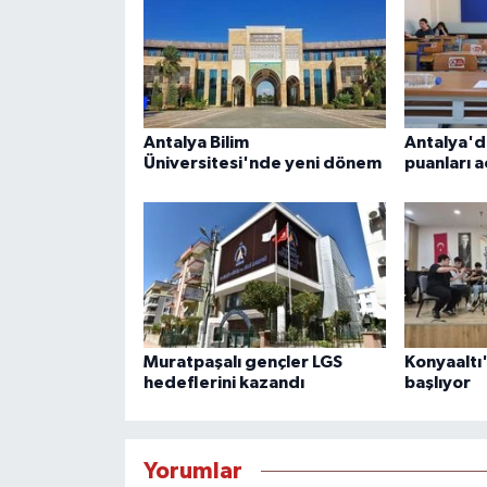
Antalya Bilim
Antalya'd
Üniversitesi'nde yeni dönem
puanları a
Muratpaşalı gençler LGS
Konyaaltı
hedeflerini kazandı
başlıyor
Yorumlar