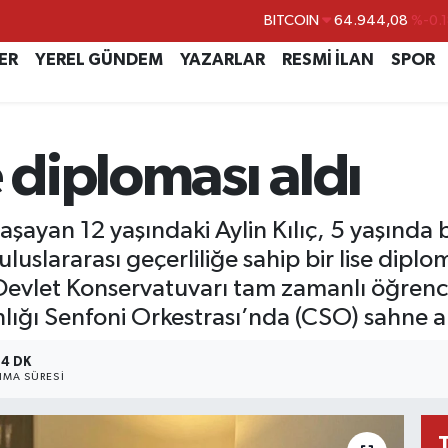
DOLAR
47,7436
%0.1
ER
YEREL GÜNDEM
YAZARLAR
RESMİ İLAN
SPOR
EURO
55,2510
%0.3
STERLİN
64,4811
%0.3
GRAM ALTIN
6660.55
%0.0
e diploması aldı
BİST100
13.779
%-1
aşayan 12 yaşındaki Aylin Kılıç, 5 yaşında 
uslararası geçerliliğe sahip bir lise diplo
 Devlet Konservatuvarı tam zamanlı öğrenc
lığı Senfoni Orkestrası’nda (CSO) sahne 
4 DK
MA SÜRESI