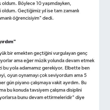
iş oldum. Böylece 10 yaşımdayken,
i oldum. Geçtiğimiz yıl ise tam zamanlı
amanlı öğrencisiyim" dedi.
yırdım"
üyük bir emekten geçtiğini vurgulayan genç
şırıyorlar ama eğer müzik yolunda devam etmek
izi bu yola adamamız gerekiyor. Elbette ben
eyi, oyun oynamayı çok seviyordum ama 5
her gün piyano çalışmaya vakit ayırdım. Bu
ma bu konuda tavsiyem çalışma disiplini
iyorlarsa bunu devam ettirmeleridir" diye