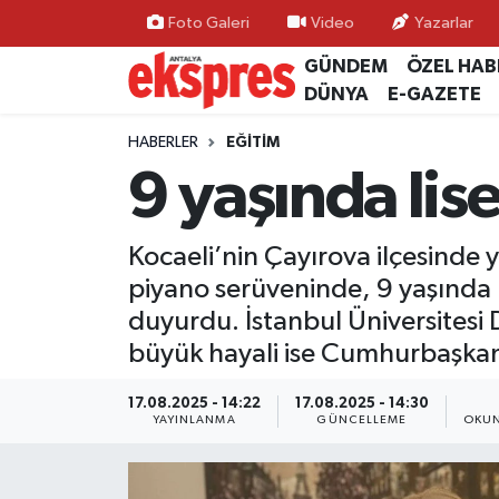
Foto Galeri
Video
Yazarlar
GÜNDEM
ÖZEL HAB
ÖZEL HABER
Nöbetçi Eczaneler
DÜNYA
E-GAZETE
GÜNDEM
Hava Durumu
HABERLER
EĞİTİM
9 yaşında lis
YEREL GÜNDEM
Trafik Durumu
Kocaeli’nin Çayırova ilçesinde y
EKONOMİ
Süper Lig Puan Durumu ve Fikstür
piyano serüveninde, 9 yaşında ul
KÜLTÜR - SANAT
Tüm Manşetler
duyurdu. İstanbul Üniversitesi
büyük hayali ise Cumhurbaşkan
SPOR
Son Dakika Haberleri
17.08.2025 - 14:22
17.08.2025 - 14:30
YAYINLANMA
GÜNCELLEME
OKUN
SİYASET
Haber Arşivi
SAĞLIK