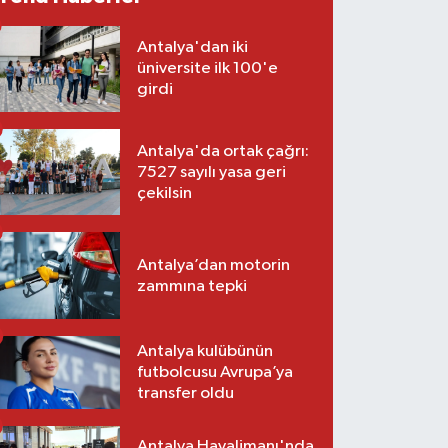
Antalya'dan iki
üniversite ilk 100'e
girdi
Antalya'da ortak çağrı:
7527 sayılı yasa geri
çekilsin
Antalya’dan motorin
zammına tepki
Antalya kulübünün
futbolcusu Avrupa’ya
transfer oldu
Antalya Havalimanı'nda