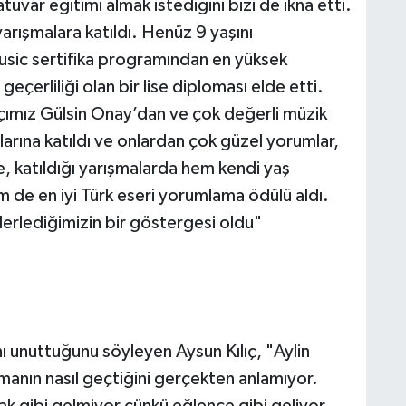
tuvar eğitimi almak istediğini bizi de ikna etti.
yarışmalara katıldı. Henüz 9 yaşını
ic sertifika programından en yüksek
erliliği olan bir lise diploması elde etti.
çımız Gülsin Onay’dan ve çok değerli müzik
arına katıldı ve onlardan çok güzel yorumlar,
te, katıldığı yarışmalarda hem kendi yaş
em de en iyi Türk eseri yorumlama ödülü aldı.
ilerlediğimizin bir göstergesi oldu"
 unuttuğunu söyleyen Aysun Kılıç, "Aylin
nın nasıl geçtiğini gerçekten anlamıyor.
ak gibi gelmiyor çünkü eğlence gibi geliyor.