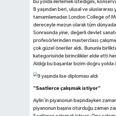
bu yolda ilerlemek istediğini, konserva
8 yaşından beri, ulusal ve uluslararası 
tamamlamadan London College of Mus
dereceyle mezun olarak tüm dünyada geç
Sonrasında yine, değerli devlet sanat
profesörlerinden masterclass çalışmal
çok güzel öneriler aldı. Bununla birlik
kategorisinde birincilikler elde etti h
Aldığı bu başarılar bizim doğru yolda 
"Saatlerce çalışmak istiyor"
Aylin’in piyanonun başındayken zamanı
piyanonun başına oturduğu zaman zama
Saatlerce çalışmak istiyor. Ona çalışm