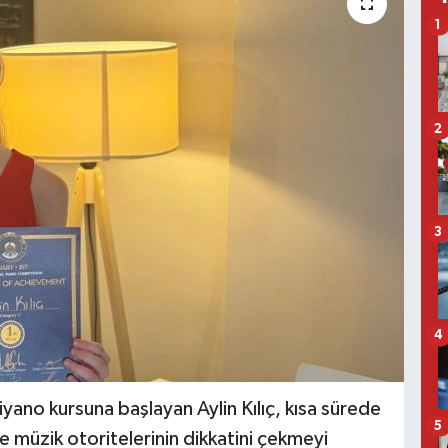
1
2
3
4
iyano kursuna başlayan Aylin Kılıç, kısa sürede
5
 müzik otoritelerinin dikkatini çekmeyi