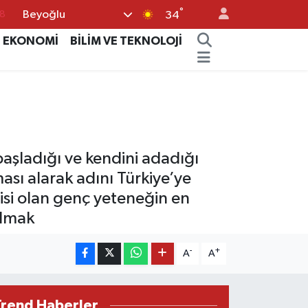
°
Beyoğlu
34
8
EKONOMİ
BİLİM VE TEKNOLOJİ
2
8
3
4
başladığı ve kendini adadığı
ması alarak adını Türkiye’ye
isi olan genç yeteneğin en
almak
-
+
A
A
Trend Haberler