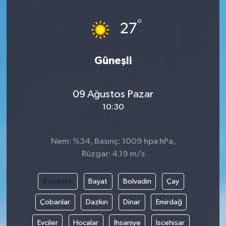
DÜNYA
°
27
EĞİTİM
Güneşli
TURİZM
09 Ağustos Pazar
RÖPORTAJ
10:30
VİDEO HABERLER
Nem: %34, Basınç: 1009 hpa hPa,
YAZARLAR
Rüzgar: 4.19 m/s
RESMİ İLAN
Başmakçı
Bayat
Bolvadin
Çay
MAGAZİN
Çobanlar
Dazkırı
Dinar
Emirdağ
Evciler
Hocalar
İhsaniye
İscehisar