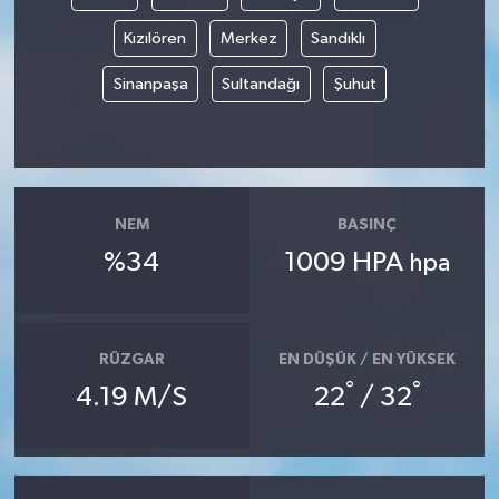
Kızılören
Merkez
Sandıklı
Sinanpaşa
Sultandağı
Şuhut
NEM
BASINÇ
%34
1009 HPA
hpa
RÜZGAR
EN DÜŞÜK / EN YÜKSEK
°
°
4.19 M/S
22
/ 32