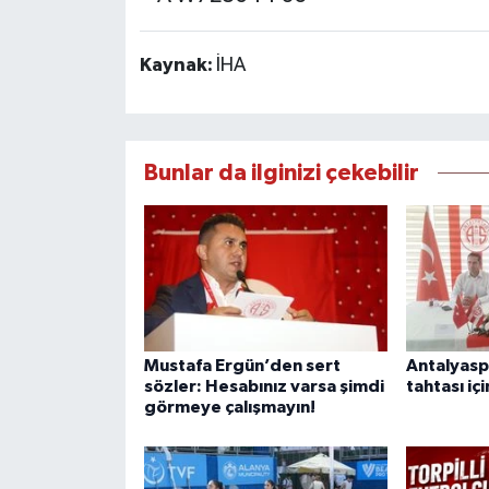
Kaynak:
İHA
Bunlar da ilginizi çekebilir
Mustafa Ergün’den sert
Antalyasp
sözler: Hesabınız varsa şimdi
tahtası içi
görmeye çalışmayın!