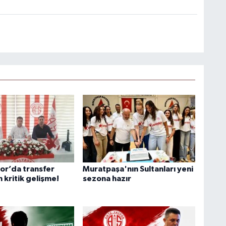
or’da transfer
Muratpaşa'nın Sultanları yeni
n kritik gelişme!
sezona hazır