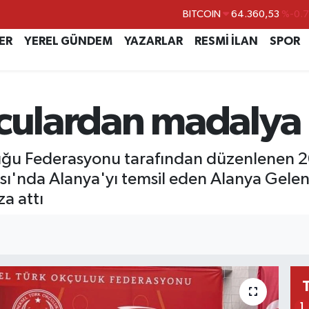
DOLAR
47,7069
%0.
EURO
55,0265
%0.
ER
YEREL GÜNDEM
YAZARLAR
RESMİ İLAN
SPOR
STERLİN
64,1897
%0.
GRAM ALTIN
6574.81
%1.
culardan madalya 
BİST100
13.887
%6
BITCOIN
64.360,53
%-0.
uğu Federasyonu tarafından düzenlenen 2
ası'nda Alanya'yı temsil eden Alanya Gele
za attı
1