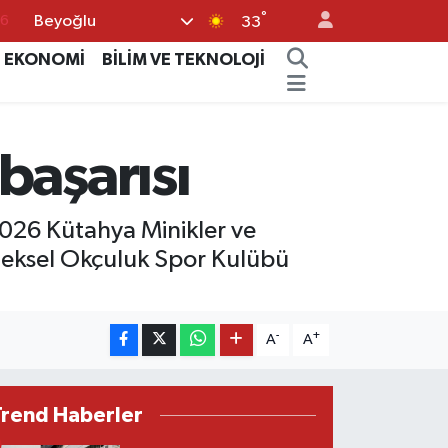
°
Beyoğlu
17
33
01
EKONOMİ
BİLİM VE TEKNOLOJİ
02
44
başarısı
4
76
026 Kütahya Minikler ve
neksel Okçuluk Spor Kulübü
-
+
A
A
Trend Haberler