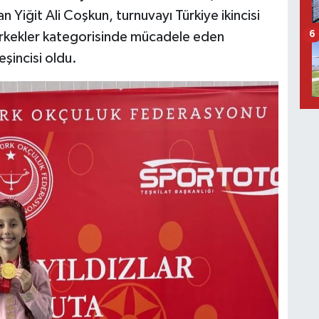
n Yiğit Ali Coşkun, turnuvayı Türkiye ikincisi
erkekler kategorisinde mücadele eden
6
şincisi oldu.