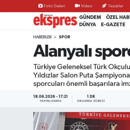
Foto Galeri
Video
Yazarlar
GÜNDEM
ÖZEL HAB
ÖZEL HABER
Nöbetçi Eczaneler
DÜNYA
E-GAZETE
GÜNDEM
Hava Durumu
HABERLER
SPOR
Alanyalı spor
YEREL GÜNDEM
Trafik Durumu
Türkiye Geleneksel Türk Okçul
EKONOMİ
Süper Lig Puan Durumu ve Fikstür
Yıldızlar Salon Puta Şampiyon
KÜLTÜR - SANAT
Tüm Manşetler
sporcuları önemli başarılara im
SPOR
Son Dakika Haberleri
18.06.2026 - 17:21
1 DK
YAYINLANMA
OKUNMA SÜRESI
SİYASET
Haber Arşivi
SAĞLIK