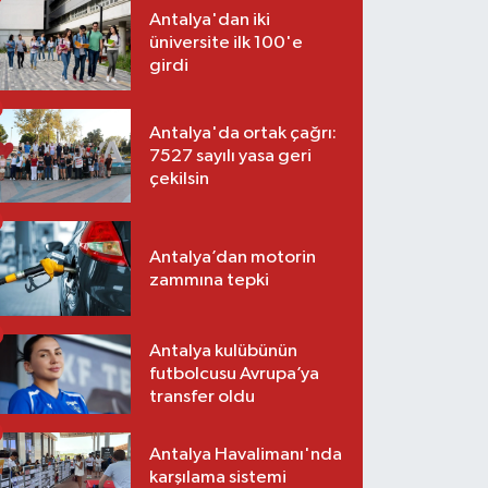
Antalya'dan iki
üniversite ilk 100'e
girdi
Antalya'da ortak çağrı:
7527 sayılı yasa geri
çekilsin
Antalya’dan motorin
zammına tepki
Antalya kulübünün
futbolcusu Avrupa’ya
transfer oldu
Antalya Havalimanı'nda
karşılama sistemi