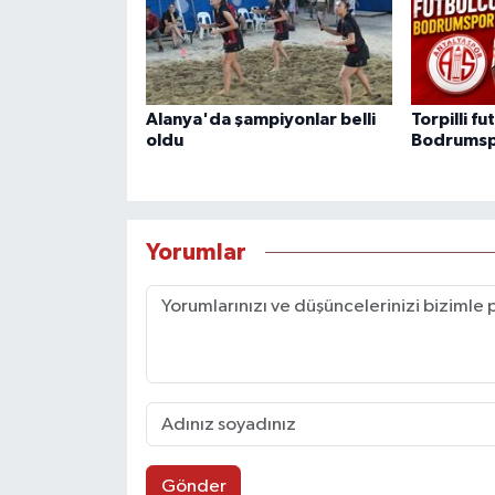
Alanya'da şampiyonlar belli
Torpilli fu
oldu
Bodrumsp
Yorumlar
Gönder