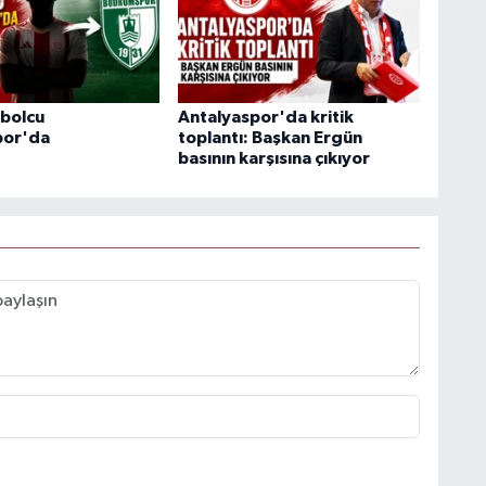
tbolcu
Antalyaspor'da kritik
or'da
toplantı: Başkan Ergün
basının karşısına çıkıyor