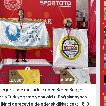
2
3
4
kategorisinde mücadele eden Beren Buğçe
5
ansla Türkiye şampiyonu oldu. Bağışlar ayrıca
 ikinci dereceyi elde ederek dikkat çekti. 8-9