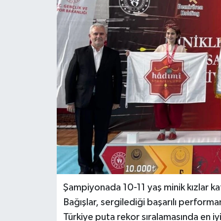
DÜNYA
EĞİTİM
TURİZM
RÖPORTAJ
VİDEO HABERLER
YAZARLAR
RESMİ İLAN
Şampiyonada 10-11 yaş minik kızlar 
MAGAZİN
Bağışlar, sergilediği başarılı perform
Türkiye puta rekor sıralamasında en iyi