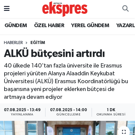
ÖZEL HABER
Nöbetçi Eczaneler
GÜNDEM
ÖZEL HABER
YEREL GÜNDEM
YAZAR
GÜNDEM
Hava Durumu
HABERLER
EĞİTİM
ALKÜ bütçesini artırdı
YEREL GÜNDEM
Trafik Durumu
40 ülkede 140'tan fazla üniversite ile Erasmus
EKONOMİ
Süper Lig Puan Durumu ve Fikstür
projeleri yürüten Alanya Alaaddin Keykubat
Üniversitesi (ALKÜ) Erasmus Koordinatörlüğü bu
KÜLTÜR - SANAT
Tüm Manşetler
başarısına yeni projeler eklerken bütçesi de
artmaya devam ediyor
SPOR
Son Dakika Haberleri
07.08.2025 - 13:49
07.08.2025 - 14:00
1 DK
SİYASET
Haber Arşivi
YAYINLANMA
GÜNCELLEME
OKUNMA SÜRESI
SAĞLIK