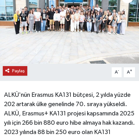
DÜNYA
EĞİTİM
TURİZM
RÖPORTAJ
Paylaş
-
+
A
A
VİDEO HABERLER
YAZARLAR
ALKÜ'nün Erasmus KA131 bütçesi, 2 yılda yüzde
202 artarak ülke genelinde 70. sıraya yükseldi.
RESMİ İLAN
ALKÜ, Erasmus+ KA131 projesi kapsamında 2025
MAGAZİN
yılı için 266 bin 880 euro hibe almaya hak kazandı.
2023 yılında 88 bin 250 euro olan KA131