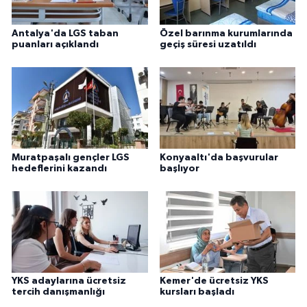
Antalya'da LGS taban
Özel barınma kurumlarında
puanları açıklandı
geçiş süresi uzatıldı
Muratpaşalı gençler LGS
Konyaaltı'da başvurular
hedeflerini kazandı
başlıyor
YKS adaylarına ücretsiz
Kemer'de ücretsiz YKS
tercih danışmanlığı
kursları başladı