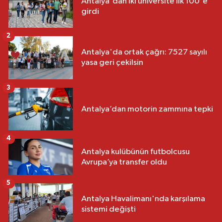
Antalya'dan iki üniversite ilk 100'e
girdi
2
Antalya'da ortak çağrı: 7527 sayılı
yasa geri çekilsin
3
Antalya’dan motorin zammına tepki
4
Antalya kulübünün futbolcusu
Avrupa’ya transfer oldu
5
Antalya Havalimanı'nda karşılama
sistemi değişti