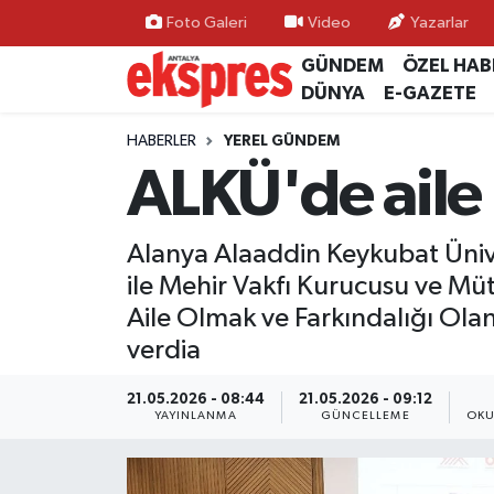
Foto Galeri
Video
Yazarlar
GÜNDEM
ÖZEL HAB
ÖZEL HABER
Nöbetçi Eczaneler
DÜNYA
E-GAZETE
GÜNDEM
Hava Durumu
HABERLER
YEREL GÜNDEM
ALKÜ'de aile
YEREL GÜNDEM
Trafik Durumu
Alanya Alaaddin Keykubat Ünive
EKONOMİ
Süper Lig Puan Durumu ve Fikstür
ile Mehir Vakfı Kurucusu ve Mü
KÜLTÜR - SANAT
Tüm Manşetler
Aile Olmak ve Farkındalığı Olan 
verdia
SPOR
Son Dakika Haberleri
21.05.2026 - 08:44
21.05.2026 - 09:12
YAYINLANMA
GÜNCELLEME
OKU
SİYASET
Haber Arşivi
SAĞLIK