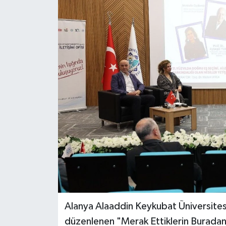
DÜNYA
EĞİTİM
TURİZM
RÖPORTAJ
VİDEO HABERLER
YAZARLAR
RESMİ İLAN
MAGAZİN
Alanya Alaaddin Keykubat Üniversitesi
düzenlenen "Merak Ettiklerin Burada