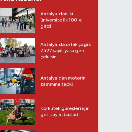
Antalya'dan iki
üniversite ilk 100'e
girdi
Antalya'da ortak çağrı:
7527 sayılı yasa geri
çekilsin
Antalya’dan motorin
zammına tepki
Korkuteli güreşleri için
geri sayım başladı