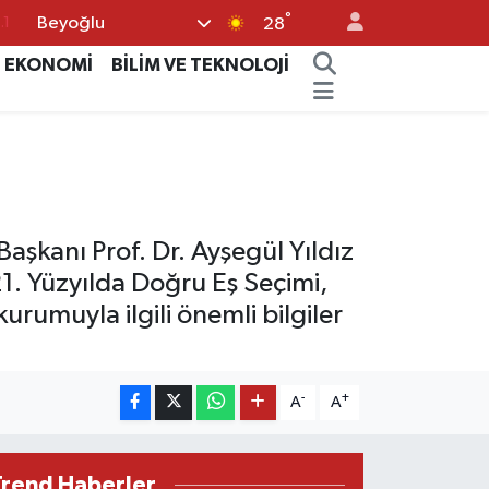
°
Beyoğlu
18
28
32
EKONOMİ
BİLİM VE TEKNOLOJİ
38
0
14
.1
şkanı Prof. Dr. Ayşegül Yıldız
1. Yüzyılda Doğru Eş Seçimi,
urumuyla ilgili önemli bilgiler
-
+
A
A
Trend Haberler