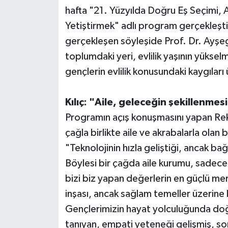
hafta "21. Yüzyılda Doğru Eş Seçimi, A
Yetiştirmek" adlı program gerçekleş
gerçekleşen söyleşide Prof. Dr. Ayşe
toplumdaki yeri, evlilik yaşının yükselme
gençlerin evlilik konusundaki kaygılar
Kılıç: "Aile, geleceğin şekillenmesi
Programın açış konuşmasını yapan Rektö
çağla birlikte aile ve akrabalarla olan
"Teknolojinin hızla geliştiği, ancak b
Böylesi bir çağda aile kurumu, sadece 
bizi biz yapan değerlerin en güçlü merk
inşası, ancak sağlam temeller üzerine 
Gençlerimizin hayat yolculuğunda doğru
tanıyan, empati yeteneği gelişmiş, sor