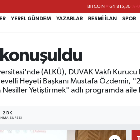
DOLAR
47,7436
%0.
EURO
55,2510
%0.
ER
YEREL GÜNDEM
YAZARLAR
RESMİ İLAN
SPOR
STERLİN
64,4811
%0.
GRAM ALTIN
6660.55
%
 konuşuldu
BİST100
13.779
%-
BITCOIN
64.815,30
%-0
rsitesi'nde (ALKÜ), DUVAK Vakfı Kurucu Ba
tevelli Heyeti Başkanı Mustafa Özdemir, "2
Nesiller Yetiştirmek" adlı programda aile k
2 DK
NMA SÜRESI