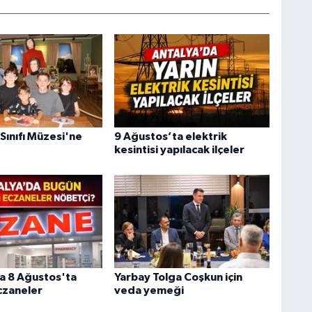
ınıfı Müzesi'ne
9 Ağustos’ta elektrik
kesintisi yapılacak ilçeler
a 8 Ağustos'ta
Yarbay Tolga Coşkun için
czaneler
veda yemeği