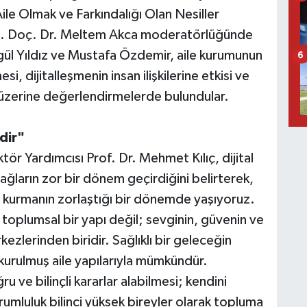
ile Olmak ve Farkındalığı Olan Nesiller
ti. Doç. Dr. Meltem Akca moderatörlüğünde
gül Yıldız ve Mustafa Özdemir, aile kurumunun
6
si, dijitalleşmenin insan ilişkilerine etkisi ve
ı üzerine değerlendirmelerde bulundular.
dir"
r Yardımcısı Prof. Dr. Mehmet Kılıç, dijital
 bağların zor bir dönem geçirdiğini belirterek,
ağ kurmanın zorlaştığı bir dönemde yaşıyoruz.
toplumsal bir yapı değil; sevginin, güvenin ve
ezlerinden biridir. Sağlıklı bir geleceğin
kurulmuş aile yapılarıyla mümkündür.
 ve bilinçli kararlar alabilmesi; kendini
umluluk bilinci yüksek bireyler olarak topluma