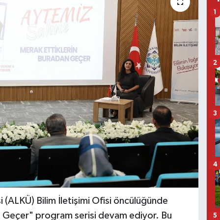
1
2
3
4
 (ALKÜ) Bilim İletişimi Ofisi öncülüğünde
n Geçer" program serisi devam ediyor. Bu
5