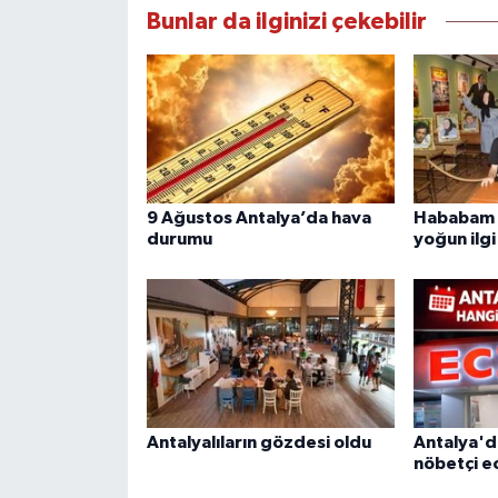
Bunlar da ilginizi çekebilir
9 Ağustos Antalya’da hava
Hababam S
durumu
yoğun ilgi
Antalyalıların gözdesi oldu
Antalya'd
nöbetçi e