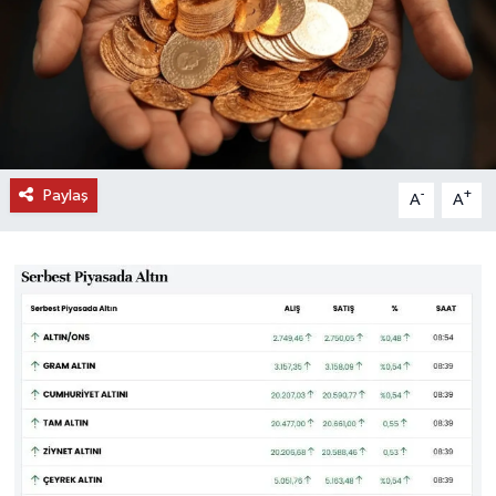
DÜNYA
EĞİTİM
TURİZM
Paylaş
-
+
A
A
RÖPORTAJ
VİDEO HABERLER
YAZARLAR
RESMİ İLAN
MAGAZİN