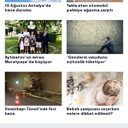
10 Ağustos Antalya’da
Takla atan otomobil
hava durumu
palmiye ağacına çarptı
Aytmatov'un mirası
‘Gençlerin umudunu
Muratpaşa'da büyüyor
eşitsizlik tüketiyor’
Demirkapı Tüneli’nde feci
Bebek şampuanı seçerken
kaza
nelere dikkat edilmeli?