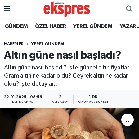
ÖZEL HABER
Nöbetçi Eczaneler
GÜNDEM
ÖZEL HABER
YEREL GÜNDEM
YAZAR
GÜNDEM
Hava Durumu
HABERLER
YEREL GÜNDEM
Altın güne nasıl başladı?
YEREL GÜNDEM
Trafik Durumu
Altın güne nasıl başladı? İşte güncel altın fiyatları.
EKONOMİ
Süper Lig Puan Durumu ve Fikstür
Gram altın ne kadar oldu? Çeyrek altın ne kadar
oldu? İşte detaylar…
KÜLTÜR - SANAT
Tüm Manşetler
22.01.2025 - 08:56
2
1 DK
SPOR
Son Dakika Haberleri
YAYINLANMA
PAYLAŞIM
OKUNMA SÜRESI
SİYASET
Haber Arşivi
SAĞLIK