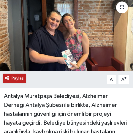
DÜNYA
EĞİTİM
TURİZM
RÖPORTAJ
VİDEO HABERLER
Paylaş
-
+
A
A
YAZARLAR
Antalya Muratpaşa Belediyesi, Alzheimer
RESMİ İLAN
Derneği Antalya Şubesi ile birlikte, Alzheimer
hastalarının güvenliği için önemli bir projeyi
MAGAZİN
hayata geçirdi. Belediye bünyesindeki yaşlı evleri
aracılığıyla, kaybolma riski bulunan hastaların