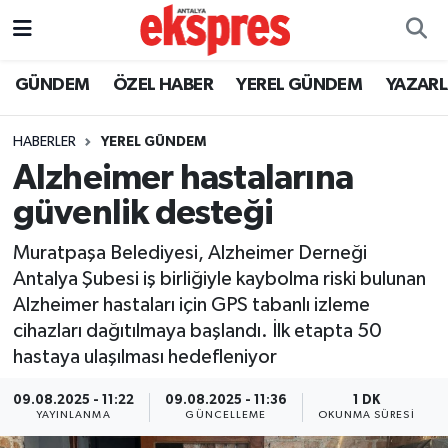
ÖZEL HABER
Nöbetçi Eczaneler
GÜNDEM
ÖZEL HABER
YEREL GÜNDEM
YAZAR
GÜNDEM
Hava Durumu
HABERLER
YEREL GÜNDEM
Alzheimer hastalarına
YEREL GÜNDEM
Trafik Durumu
güvenlik desteği
EKONOMİ
Süper Lig Puan Durumu ve Fikstür
Muratpaşa Belediyesi, Alzheimer Derneği
Antalya Şubesi iş birliğiyle kaybolma riski bulunan
KÜLTÜR - SANAT
Tüm Manşetler
Alzheimer hastaları için GPS tabanlı izleme
cihazları dağıtılmaya başlandı. İlk etapta 50
SPOR
Son Dakika Haberleri
hastaya ulaşılması hedefleniyor
SİYASET
Haber Arşivi
09.08.2025 - 11:22
09.08.2025 - 11:36
1 DK
YAYINLANMA
GÜNCELLEME
OKUNMA SÜRESI
SAĞLIK