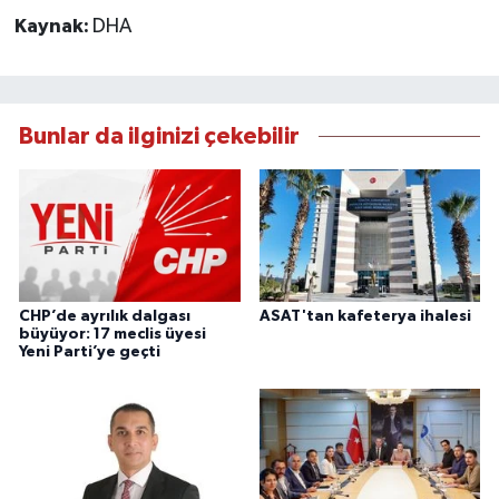
Kaynak:
DHA
Bunlar da ilginizi çekebilir
CHP’de ayrılık dalgası
ASAT'tan kafeterya ihalesi
büyüyor: 17 meclis üyesi
Yeni Parti’ye geçti