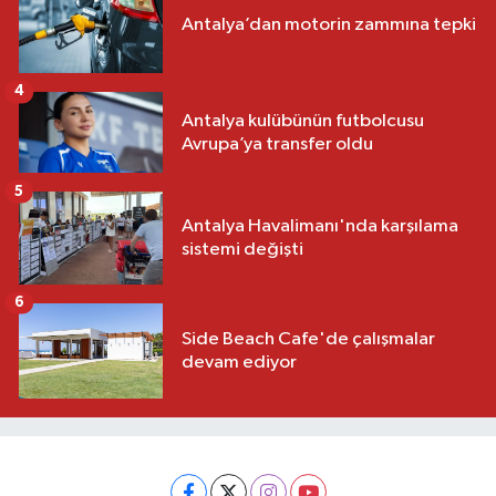
Antalya’dan motorin zammına tepki
4
Antalya kulübünün futbolcusu
Avrupa’ya transfer oldu
5
Antalya Havalimanı'nda karşılama
sistemi değişti
6
Side Beach Cafe'de çalışmalar
devam ediyor