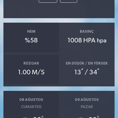
NEM
BASINÇ
%58
1008 HPA
hpa
RÜZGAR
EN DÜŞÜK / EN YÜKSEK
°
°
1.00 M/S
13
/ 34
08 AĞUSTOS
09 AĞUSTOS
CUMARTESI
PAZAR