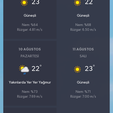
°
°
23
22
Güneşli
Güneşli
Nem: %64
Nem: %68
Rüzgar: 4.81 m/s
Rüzgar: 6.50 m/s
10 AĞUSTOS
11 AĞUSTOS
PAZARTESI
SALI
°
°
22
23
Yakınlarda Yer Yer Yağmur
Güneşli
Nem: %73
Nem: %71
Rüzgar: 7.69 m/s
Rüzgar: 7.00 m/s