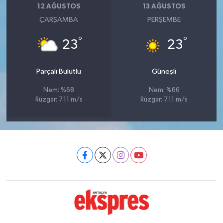
12 AĞUSTOS
13 AĞUSTOS
ÇARŞAMBA
PERŞEMBE
°
°
23
23
Parçalı Bulutlu
Güneşli
Nem: %68
Nem: %66
Rüzgar: 7.11 m/s
Rüzgar: 7.11 m/s