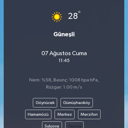
DÜNYA
°
28
EĞİTİM
Güneşli
TURİZM
07 Ağustos Cuma
RÖPORTAJ
11:45
VİDEO HABERLER
Nem: %58, Basınç: 1008 hpa hPa,
YAZARLAR
Rüzgar: 1.00 m/s
RESMİ İLAN
Göynücek
Gümüşhacıköy
MAGAZİN
Hamamözü
Merkez
Merzifon
Suluova
Taşova