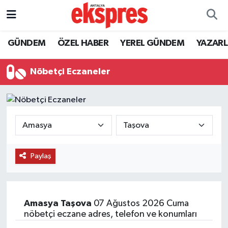
ÖZEL HABER
Nöbetçi Eczaneler
GÜNDEM
ÖZEL HABER
YEREL GÜNDEM
YAZAR
GÜNDEM
Hava Durumu
Nöbetçi Eczaneler
YEREL GÜNDEM
Trafik Durumu
EKONOMİ
Süper Lig Puan Durumu ve Fikstür
KÜLTÜR - SANAT
Tüm Manşetler
Paylaş
SPOR
Son Dakika Haberleri
SİYASET
Haber Arşivi
Amasya
Taşova
07 Ağustos 2026 Cuma
nöbetçi eczane adres, telefon ve konumları
SAĞLIK