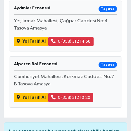
Aydınlar Eczanesi
Taşova
DÜNYA
Yeşilırmak Mahallesi, Çağpar Caddesi No:4
EĞİTİM
Taşova Amasya
TURİZM
Yol Tarifi Al
0 (358) 312 14 58
RÖPORTAJ
Alperen Bol Eczanesi
Taşova
VİDEO HABERLER
Cumhuriyet Mahallesi, Korkmaz Caddesi No:7
B Taşova Amasya
YAZARLAR
Yol Tarifi Al
0 (358) 312 10 20
RESMİ İLAN
MAGAZİN