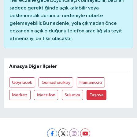
Her eczane gece boyunca açık olmayabilir, bazıları
sadece gerektiğinde açık kalabilir veya
beklenmedik durumlar nedeniyle nöbete
gelemeyebilir. Bu nedenle, yola çıkmadan önce
eczanenin açık olduğunu telefon aracılığıyla teyit
etmeniz iyi bir fikir olacaktır.
Amasya Diğer İlçeler
Göynücek
Gümüşhaciköy
Hamamözü
Merkez
Merzifon
Suluova
Taşova