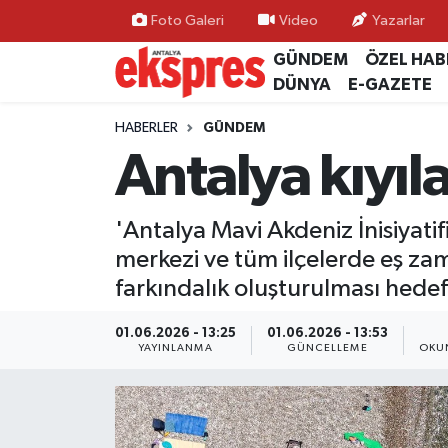
Foto Galeri
Video
Yazarlar
GÜNDEM
ÖZEL HAB
ÖZEL HABER
Nöbetçi Eczaneler
DÜNYA
E-GAZETE
GÜNDEM
Hava Durumu
HABERLER
GÜNDEM
Antalya kıyıl
YEREL GÜNDEM
Trafik Durumu
'Antalya Mavi Akdeniz İnisiyat
EKONOMİ
Süper Lig Puan Durumu ve Fikstür
merkezi ve tüm ilçelerde eş zaman
KÜLTÜR - SANAT
Tüm Manşetler
farkındalık oluşturulması hedef
SPOR
Son Dakika Haberleri
01.06.2026 - 13:25
01.06.2026 - 13:53
YAYINLANMA
GÜNCELLEME
OKU
SİYASET
Haber Arşivi
SAĞLIK