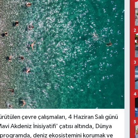
2
3
4
ütülen çevre çalışmaları, 4 Haziran Salı günü
5
vi Akdeniz İnisiyatifi' çatısı altında, Dünya
n programda, deniz ekosistemini korumak ve