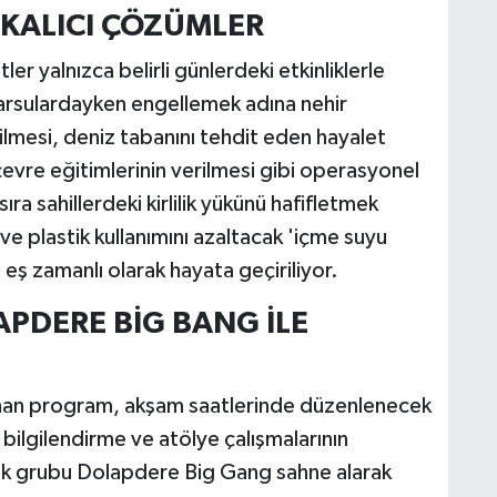
N KALICI ÇÖZÜMLER
ler yalnızca belirli günlerdeki etkinliklerle
a akarsulardayken engellemek adına nehir
rilmesi, deniz tabanını tehdit eden hayalet
çevre eğitimlerinin verilmesi gibi operasyonel
ıra sahillerdeki kirlilik yükünü hafifletmek
ve plastik kullanımını azaltacak 'içme suyu
e eş zamanlı olarak hayata geçiriliyor.
PDERE BİG BANG İLE
anan program, akşam saatlerinde düzenlenecek
bilgilendirme ve atölye çalışmalarının
k grubu Dolapdere Big Gang sahne alarak