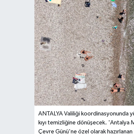
DÜNYA
EĞİTİM
TURİZM
RÖPORTAJ
VİDEO HABERLER
YAZARLAR
RESMİ İLAN
ANTALYA Valiliği koordinasyonunda yür
MAGAZİN
kıyı temizliğine dönüşecek. 'Antalya Ma
Çevre Günü'ne özel olarak hazırlana