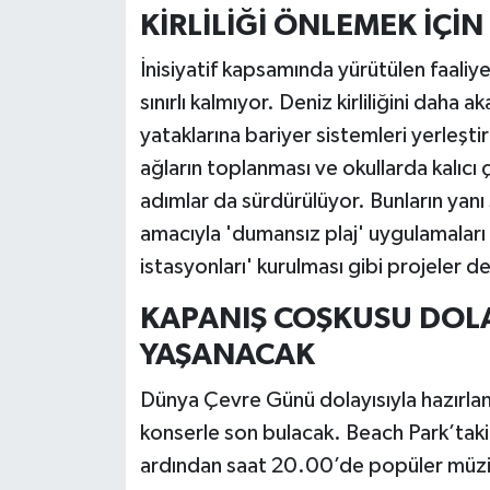
KİRLİLİĞİ ÖNLEMEK İÇİ
İnisiyatif kapsamında yürütülen faaliyet
sınırlı kalmıyor. Deniz kirliliğini dah
yataklarına bariyer sistemleri yerleşti
ağların toplanması ve okullarda kalıcı 
adımlar da sürdürülüyor. Bunların yanı s
amacıyla 'dumansız plaj' uygulamaları 
istasyonları' kurulması gibi projeler d
KAPANIŞ COŞKUSU DOLA
YAŞANACAK
Dünya Çevre Günü dolayısıyla hazırl
konserle son bulacak. Beach Park’taki 
ardından saat 20.00’de popüler müzi