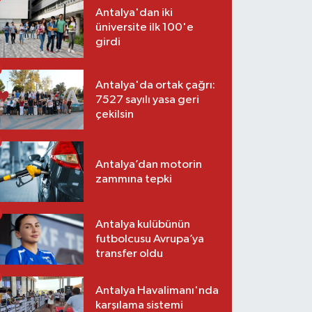
Antalya'dan iki
üniversite ilk 100'e
girdi
Antalya'da ortak çağrı:
7527 sayılı yasa geri
çekilsin
Antalya’dan motorin
zammına tepki
Antalya kulübünün
futbolcusu Avrupa’ya
transfer oldu
Antalya Havalimanı'nda
karşılama sistemi