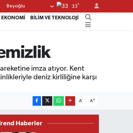
°
Beyoğlu
33
EKONOMİ
BİLİM VE TEKNOLOJİ
emizlik
areketine imza atıyor. Kent
ikleriyle deniz kirliliğine karşı
-
+
A
A
Trend Haberler