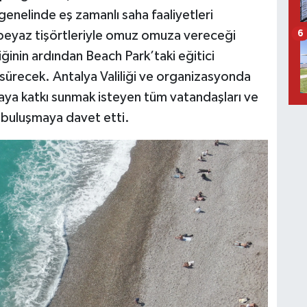
 genelinde eş zamanlı saha faaliyetleri
 beyaz tişörtleriyle omuz omuza vereceği
6
liğinin ardından Beach Park’taki eğitici
a sürecek. Antalya Valiliği ve organizasyonda
aya katkı sunmak isteyen tüm vatandaşları ve
i buluşmaya davet etti.