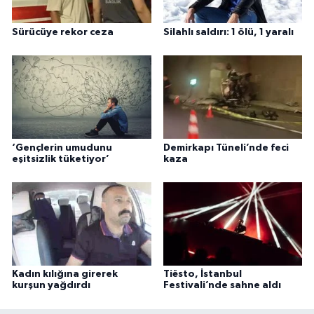
Sürücüye rekor ceza
Silahlı saldırı: 1 ölü, 1 yaralı
‘Gençlerin umudunu
Demirkapı Tüneli’nde feci
eşitsizlik tüketiyor’
kaza
Kadın kılığına girerek
Tiësto, İstanbul
kurşun yağdırdı
Festivali’nde sahne aldı