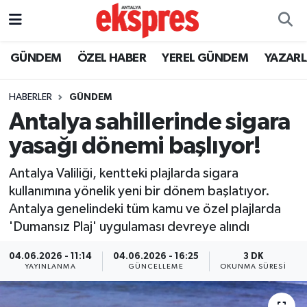
ÖZEL HABER
Nöbetçi Eczaneler
GÜNDEM
ÖZEL HABER
YEREL GÜNDEM
YAZAR
GÜNDEM
Hava Durumu
HABERLER
GÜNDEM
Antalya sahillerinde sigara
YEREL GÜNDEM
Trafik Durumu
yasağı dönemi başlıyor!
EKONOMİ
Süper Lig Puan Durumu ve Fikstür
Antalya Valiliği, kentteki plajlarda sigara
kullanımına yönelik yeni bir dönem başlatıyor.
KÜLTÜR - SANAT
Tüm Manşetler
Antalya genelindeki tüm kamu ve özel plajlarda
'Dumansız Plaj' uygulaması devreye alındı
SPOR
Son Dakika Haberleri
04.06.2026 - 11:14
04.06.2026 - 16:25
3 DK
SİYASET
Haber Arşivi
YAYINLANMA
GÜNCELLEME
OKUNMA SÜRESI
SAĞLIK