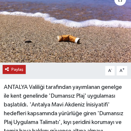
DÜNYA
EĞİTİM
TURİZM
RÖPORTAJ
Paylaş
VİDEO HABERLER
-
+
A
A
YAZARLAR
ANTALYA Valiliği tarafından yayımlanan genelge
ile kent genelinde 'Dumansız Plaj' uygulaması
RESMİ İLAN
başlatıldı. 'Antalya Mavi Akdeniz İnisiyatifi'
hedefleri kapsamında yürürlüğe giren 'Dumansız
MAGAZİN
Plaj Uygulama Talimatı', kıyı şeridini korumayı ve
temiz hava hakkını güvence altına almayı