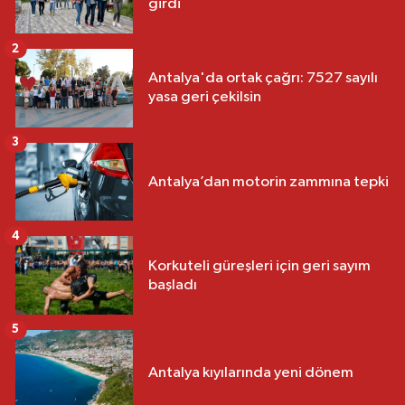
girdi
2
Antalya'da ortak çağrı: 7527 sayılı
yasa geri çekilsin
3
Antalya’dan motorin zammına tepki
4
Korkuteli güreşleri için geri sayım
başladı
5
Antalya kıyılarında yeni dönem