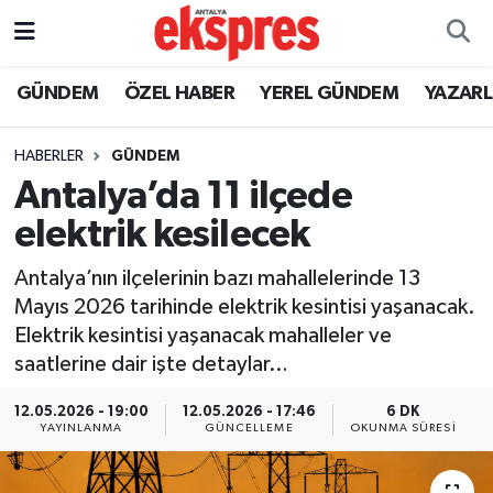
ÖZEL HABER
Nöbetçi Eczaneler
GÜNDEM
ÖZEL HABER
YEREL GÜNDEM
YAZAR
GÜNDEM
Hava Durumu
HABERLER
GÜNDEM
Antalya’da 11 ilçede
YEREL GÜNDEM
Trafik Durumu
elektrik kesilecek
EKONOMİ
Süper Lig Puan Durumu ve Fikstür
Antalya’nın ilçelerinin bazı mahallelerinde 13
Mayıs 2026 tarihinde elektrik kesintisi yaşanacak.
KÜLTÜR - SANAT
Tüm Manşetler
Elektrik kesintisi yaşanacak mahalleler ve
saatlerine dair işte detaylar…
SPOR
Son Dakika Haberleri
12.05.2026 - 19:00
12.05.2026 - 17:46
6 DK
SİYASET
Haber Arşivi
YAYINLANMA
GÜNCELLEME
OKUNMA SÜRESI
SAĞLIK