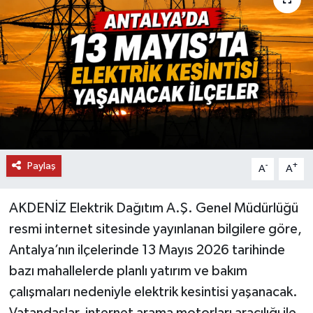
DÜNYA
EĞİTİM
TURİZM
RÖPORTAJ
Paylaş
VİDEO HABERLER
-
+
A
A
YAZARLAR
AKDENİZ Elektrik Dağıtım A.Ş. Genel Müdürlüğü
resmi internet sitesinde yayınlanan bilgilere göre,
RESMİ İLAN
Antalya’nın ilçelerinde 13 Mayıs 2026 tarihinde
bazı mahallelerde planlı yatırım ve bakım
MAGAZİN
çalışmaları nedeniyle elektrik kesintisi yaşanacak.
Vatandaşlar, internet arama motorları aracılığı ile