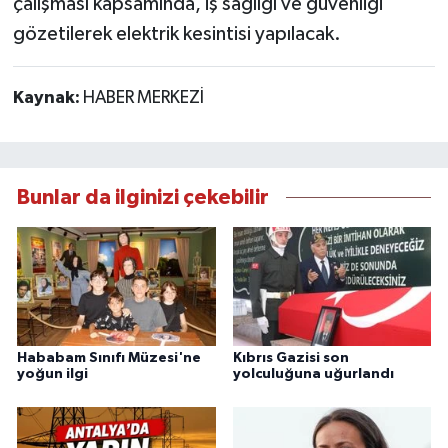
çalışması kapsamında, iş sağlığı ve güvenliği
gözetilerek elektrik kesintisi yapılacak.
Kaynak:
HABER MERKEZİ
Bunlar da ilginizi çekebilir
Hababam Sınıfı Müzesi'ne
Kıbrıs Gazisi son
yoğun ilgi
yolculuğuna uğurlandı