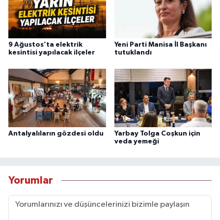
9 Ağustos’ta elektrik
Yeni Parti Manisa İl Başkanı
kesintisi yapılacak ilçeler
tutuklandı
Antalyalıların gözdesi oldu
Yarbay Tolga Coşkun için
veda yemeği
Yorumlar