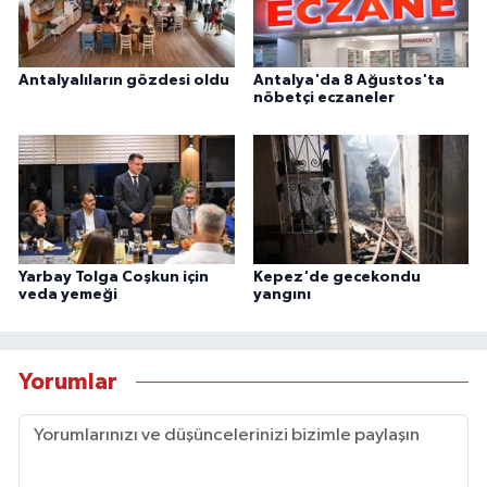
Antalyalıların gözdesi oldu
Antalya'da 8 Ağustos'ta
nöbetçi eczaneler
Yarbay Tolga Coşkun için
Kepez'de gecekondu
veda yemeği
yangını
Yorumlar