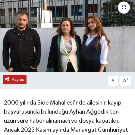
DÜNYA
EĞİTİM
TURİZM
RÖPORTAJ
VİDEO HABERLER
Paylaş
-
+
A
A
YAZARLAR
2006 yılında Side Mahallesi'nde ailesinin kayıp
RESMİ İLAN
başvurusunda bulunduğu Ayhan Ağgedik'ten
MAGAZİN
uzun süre haber alınamadı ve dosya kapatıldı.
Ancak 2023 Kasım ayında Manavgat Cumhuriyet