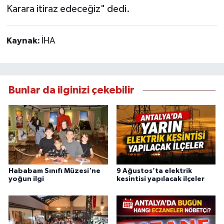
Karara itiraz edeceğiz" dedi.
Kaynak:
İHA
Bunlar da ilginizi çekebilir
Hababam Sınıfı Müzesi'ne
9 Ağustos’ta elektrik
yoğun ilgi
kesintisi yapılacak ilçeler