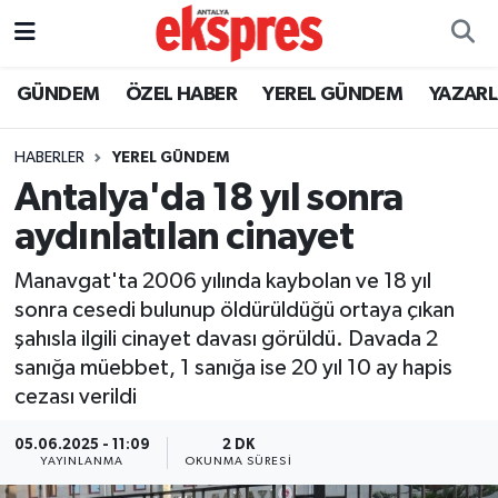
ÖZEL HABER
Nöbetçi Eczaneler
GÜNDEM
ÖZEL HABER
YEREL GÜNDEM
YAZAR
GÜNDEM
Hava Durumu
HABERLER
YEREL GÜNDEM
Antalya'da 18 yıl sonra
YEREL GÜNDEM
Trafik Durumu
aydınlatılan cinayet
EKONOMİ
Süper Lig Puan Durumu ve Fikstür
Manavgat'ta 2006 yılında kaybolan ve 18 yıl
sonra cesedi bulunup öldürüldüğü ortaya çıkan
KÜLTÜR - SANAT
Tüm Manşetler
şahısla ilgili cinayet davası görüldü. Davada 2
sanığa müebbet, 1 sanığa ise 20 yıl 10 ay hapis
SPOR
Son Dakika Haberleri
cezası verildi
SİYASET
Haber Arşivi
05.06.2025 - 11:09
2 DK
YAYINLANMA
OKUNMA SÜRESI
SAĞLIK