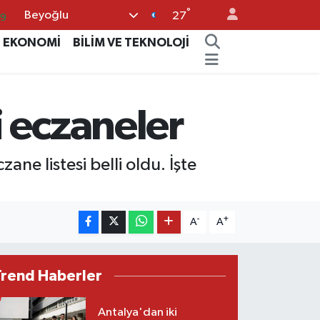
°
Beyoğlu
59
27
14
EKONOMİ
BİLİM VE TEKNOLOJİ
87
18
 eczaneler
32
38
e listesi belli oldu. İşte
-
+
A
A
Trend Haberler
Antalya'dan iki