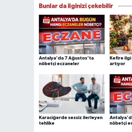
Bunlar da ilginizi çekebilir
Antalya'da 7 Ağustos'ta
Kefire ilg
nöbetçi eczaneler
artıyor
Karaciğerde sessiz ilerleyen
Antalya'd
tehlike
nöbetçi e