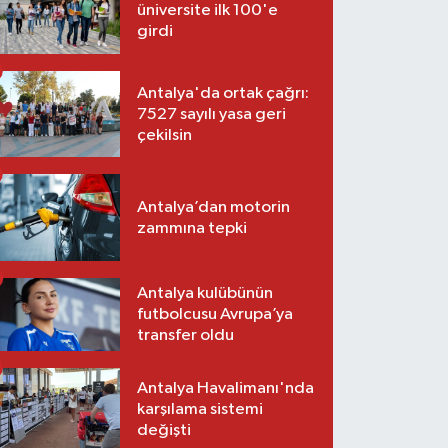
üniversite ilk 100'e
girdi
Antalya'da ortak çağrı:
7527 sayılı yasa geri
çekilsin
Antalya’dan motorin
zammına tepki
Antalya kulübünün
futbolcusu Avrupa’ya
transfer oldu
Antalya Havalimanı'nda
karşılama sistemi
değişti