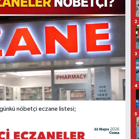
2
3
4
ugünkü nöbetçi eczane listesi;
5