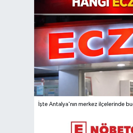
DÜNYA
EĞİTİM
TURİZM
RÖPORTAJ
VİDEO HABERLER
YAZARLAR
RESMİ İLAN
İşte Antalya'nın merkez ilçelerinde b
MAGAZİN