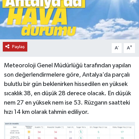
DÜNYA
EĞİTİM
TURİZM
Paylaş
-
+
A
A
RÖPORTAJ
Meteoroloji Genel Müdürlüğü tarafından yapılan
son değerlendirmelere göre, Antalya’da parçalı
VİDEO HABERLER
bulutlu bir gün beklenirken hissedilen en yüksek
YAZARLAR
sıcaklık 38, en düşük 28 derece olacak. En düşük
nem 27 en yüksek nem ise 53. Rüzgarın saatteki
RESMİ İLAN
hızı 14 km olarak tahmin ediliyor.
MAGAZİN