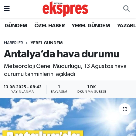
ÖZEL HABER
Nöbetçi Eczaneler
GÜNDEM
ÖZEL HABER
YEREL GÜNDEM
YAZAR
GÜNDEM
Hava Durumu
HABERLER
YEREL GÜNDEM
Antalya’da hava durumu
YEREL GÜNDEM
Trafik Durumu
Meteoroloji Genel Müdürlüğü, 13 Ağustos hava
EKONOMİ
Süper Lig Puan Durumu ve Fikstür
durumu tahminlerini açıkladı
KÜLTÜR - SANAT
Tüm Manşetler
13.08.2025 - 08:43
1
1 DK
YAYINLANMA
PAYLAŞIM
OKUNMA SÜRESI
SPOR
Son Dakika Haberleri
SİYASET
Haber Arşivi
SAĞLIK