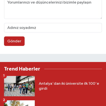
Gönder
Trend Haberler
1
Antalya'dan iki üniversite ilk 100'e
girdi
2