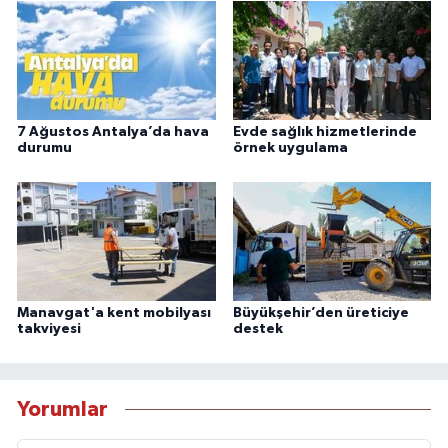
7 Ağustos Antalya’da hava
Evde sağlık hizmetlerinde
durumu
örnek uygulama
Manavgat'a kent mobilyası
Büyükşehir’den üreticiye
takviyesi
destek
Yorumlar