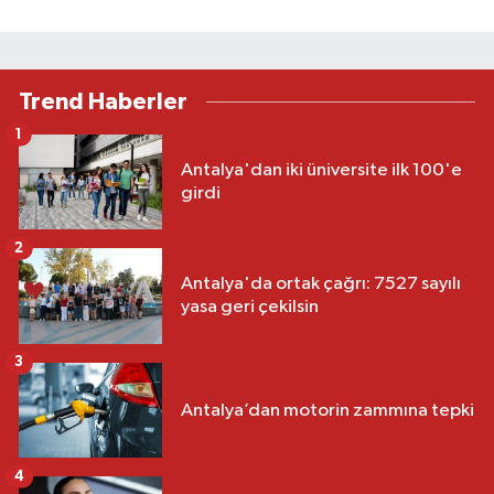
Trend Haberler
1
Antalya'dan iki üniversite ilk 100'e
girdi
2
Antalya'da ortak çağrı: 7527 sayılı
yasa geri çekilsin
3
Antalya’dan motorin zammına tepki
4