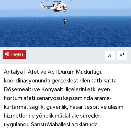
DÜNYA
EĞİTİM
TURİZM
Paylaş
-
+
RÖPORTAJ
A
A
VİDEO HABERLER
Antalya İl Afet ve Acil Durum Müdürlüğü
koordinasyonunda gerçekleştirilen tatbikatta
YAZARLAR
Döşemealtı ve Konyaaltı ilçelerini etkileyen
hortum afeti senaryosu kapsamında arama-
RESMİ İLAN
kurtarma, sağlık, güvenlik, hasar tespit ve ulaşım
MAGAZİN
hizmetlerine yönelik müdahale süreçleri
uygulandı. Sarısu Mahallesi açıklarında