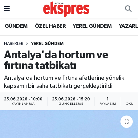
ÖZEL HABER
Nöbetçi Eczaneler
GÜNDEM
ÖZEL HABER
YEREL GÜNDEM
YAZAR
GÜNDEM
Hava Durumu
HABERLER
YEREL GÜNDEM
Antalya'da hortum ve
YEREL GÜNDEM
Trafik Durumu
fırtına tatbikatı
EKONOMİ
Süper Lig Puan Durumu ve Fikstür
Antalya'da hortum ve fırtına afetlerine yönelik
kapsamlı bir saha tatbikatı gerçekleştirildi
KÜLTÜR - SANAT
Tüm Manşetler
25.06.2026 - 10:00
25.06.2026 - 15:20
1
SPOR
Son Dakika Haberleri
YAYINLANMA
GÜNCELLEME
PAYLAŞIM
OKUNM
SİYASET
Haber Arşivi
SAĞLIK