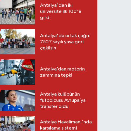
Antalya'dan iki
üniversite ilk 100'e
girdi
Antalya'da ortak çağrı:
7527 sayılı yasa geri
çekilsin
Antalya’dan motorin
zammına tepki
Antalya kulübünün
futbolcusu Avrupa’ya
transfer oldu
Antalya Havalimanı'nda
karşılama sistemi