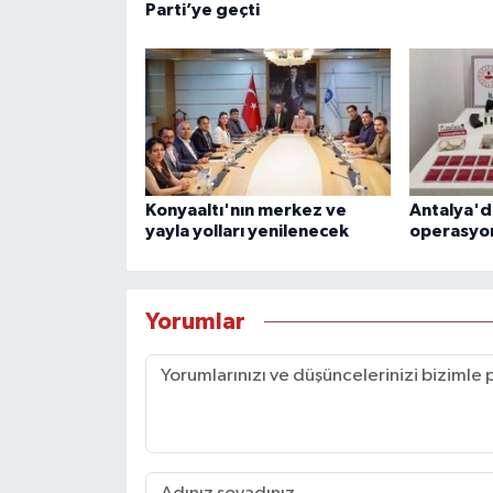
Parti’ye geçti
Konyaaltı'nın merkez ve
Antalya'd
yayla yolları yenilenecek
operasyo
Yorumlar