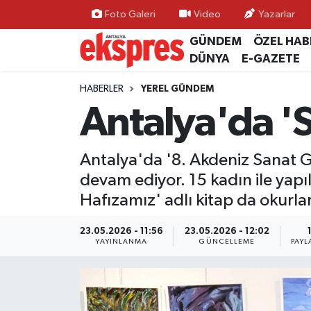
Foto Galeri
Video
Yazarlar
GÜNDEM
ÖZEL HAB
ÖZEL HABER
Nöbetçi Eczaneler
DÜNYA
E-GAZETE
GÜNDEM
Hava Durumu
HABERLER
YEREL GÜNDEM
Antalya'da '
YEREL GÜNDEM
Trafik Durumu
Antalya'da '8. Akdeniz Sanat Gü
EKONOMİ
Süper Lig Puan Durumu ve Fikstür
devam ediyor. 15 kadın ile yap
KÜLTÜR - SANAT
Tüm Manşetler
Hafızamız' adlı kitap da okurla
SPOR
Son Dakika Haberleri
23.05.2026 - 11:56
23.05.2026 - 12:02
YAYINLANMA
GÜNCELLEME
PAYL
SİYASET
Haber Arşivi
SAĞLIK