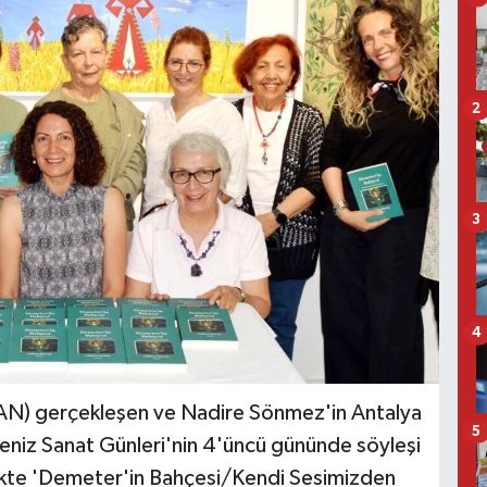
2
3
4
AN) gerçekleşen ve Nadire Sönmez'in Antalya
5
kdeniz Sanat Günleri'nin 4'üncü gününde söyleşi
likte 'Demeter'in Bahçesi/Kendi Sesimizden