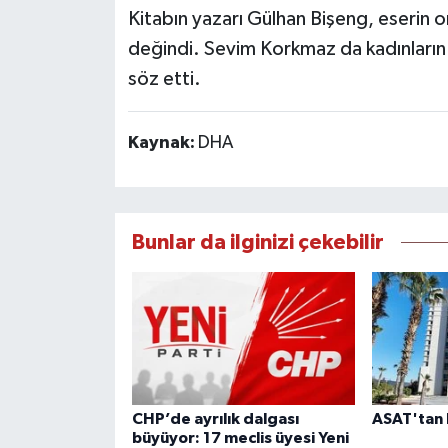
Kitabın yazarı Gülhan Bişeng, eserin or
değindi. Sevim Korkmaz da kadınları
söz etti.
Kaynak:
DHA
Bunlar da ilginizi çekebilir
CHP’de ayrılık dalgası
ASAT'tan 
büyüyor: 17 meclis üyesi Yeni