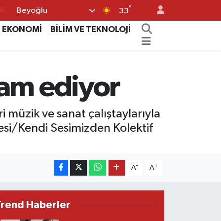
°
Beyoğlu
76
33
17
EKONOMİ
BİLİM VE TEKNOLOJİ
01
02
vam ediyor
44
4
i müzik ve sanat çalıştaylarıyla
esi/Kendi Sesimizden Kolektif
-
+
A
A
Trend Haberler