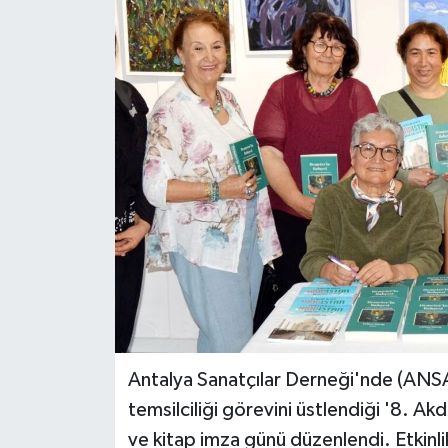
DÜNYA
EĞİTİM
TURİZM
RÖPORTAJ
VİDEO HABERLER
YAZARLAR
RESMİ İLAN
Antalya Sanatçılar Derneği'nde (ANS
MAGAZİN
temsilciliği görevini üstlendiği '8. A
ve kitap imza günü düzenlendi. Etkin