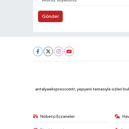
Gönder
antalyaeksprescomtr, yepyeni temasıyla sizleri bulu
Nöbetçi Eczaneler
Ha