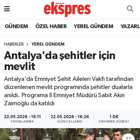
ÖZEL HABER
Nöbetçi Eczaneler
GÜNDEM
ÖZEL HABER
YEREL GÜNDEM
YAZAR
GÜNDEM
Hava Durumu
HABERLER
YEREL GÜNDEM
Antalya'da şehitler için
YEREL GÜNDEM
Trafik Durumu
mevlit
EKONOMİ
Süper Lig Puan Durumu ve Fikstür
Antalya'da Emniyet Şehit Aileleri Vakfı tarafından
düzenlenen mevlit programında şehitler dualarla
KÜLTÜR - SANAT
Tüm Manşetler
anıldı. Programa İl Emniyet Müdürü Sabit Akın
Zaimoğlu da katıldı
SPOR
Son Dakika Haberleri
22.05.2026 - 16:11
22.05.2026 - 16:26
1 DK
SİYASET
Haber Arşivi
YAYINLANMA
GÜNCELLEME
OKUNMA SÜRESI
SAĞLIK