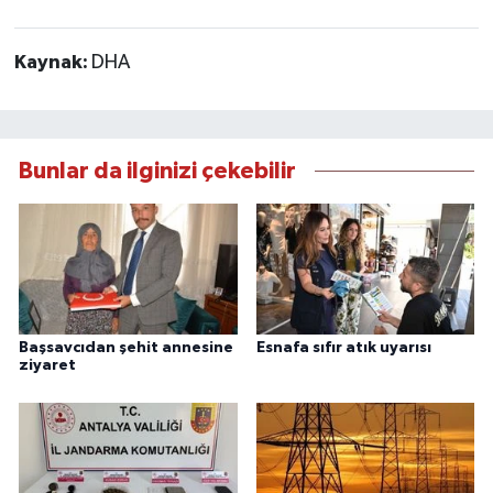
Kaynak:
DHA
Bunlar da ilginizi çekebilir
Başsavcıdan şehit annesine
Esnafa sıfır atık uyarısı
ziyaret