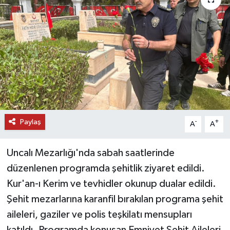
DÜNYA
EĞİTİM
TURİZM
RÖPORTAJ
Paylaş
VİDEO HABERLER
-
+
A
A
YAZARLAR
Uncalı Mezarlığı'nda sabah saatlerinde
düzenlenen programda şehitlik ziyaret edildi.
RESMİ İLAN
Kur'an-ı Kerim ve tevhidler okunup dualar edildi.
Şehit mezarlarına karanfil bırakılan programa şehit
MAGAZİN
aileleri, gaziler ve polis teşkilatı mensupları
katıldı. Programda konuşan Emniyet Şehit Aileleri