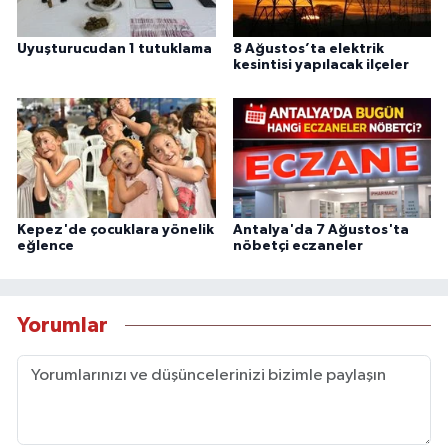
Uyuşturucudan 1 tutuklama
8 Ağustos’ta elektrik
kesintisi yapılacak ilçeler
Kepez'de çocuklara yönelik
Antalya'da 7 Ağustos'ta
eğlence
nöbetçi eczaneler
Yorumlar