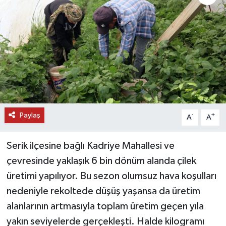
DÜNYA
EĞİTİM
TURİZM
RÖPORTAJ
Paylaş
-
+
A
A
VİDEO HABERLER
Serik ilçesine bağlı Kadriye Mahallesi ve
YAZARLAR
çevresinde yaklaşık 6 bin dönüm alanda çilek
RESMİ İLAN
üretimi yapılıyor. Bu sezon olumsuz hava koşulları
nedeniyle rekoltede düşüş yaşansa da üretim
MAGAZİN
alanlarının artmasıyla toplam üretim geçen yıla
yakın seviyelerde gerçekleşti. Halde kilogramı