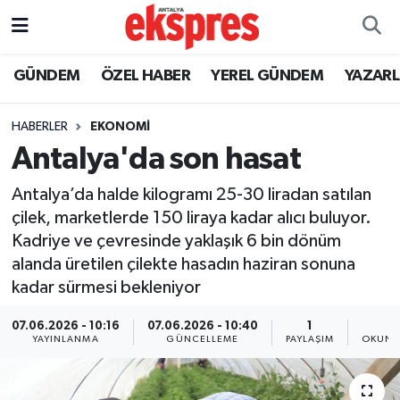
ÖZEL HABER
Nöbetçi Eczaneler
GÜNDEM
ÖZEL HABER
YEREL GÜNDEM
YAZAR
GÜNDEM
Hava Durumu
HABERLER
EKONOMİ
Antalya'da son hasat
YEREL GÜNDEM
Trafik Durumu
Antalya’da halde kilogramı 25-30 liradan satılan
EKONOMİ
Süper Lig Puan Durumu ve Fikstür
çilek, marketlerde 150 liraya kadar alıcı buluyor.
Kadriye ve çevresinde yaklaşık 6 bin dönüm
KÜLTÜR - SANAT
Tüm Manşetler
alanda üretilen çilekte hasadın haziran sonuna
kadar sürmesi bekleniyor
SPOR
Son Dakika Haberleri
07.06.2026 - 10:16
07.06.2026 - 10:40
1
2
SİYASET
Haber Arşivi
YAYINLANMA
GÜNCELLEME
PAYLAŞIM
OKUNM
SAĞLIK