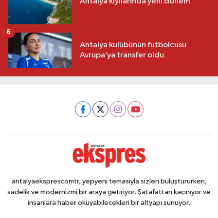
Antalya kıyılarında yeni dönem
6
Antalya kulübünün futbolcusu
Avrupa’ya transfer oldu
antalyaeksprescomtr, yepyeni temasıyla sizleri buluştururken,
sadelik ve modernizmi bir araya getiriyor. Şatafattan kaçınıyor ve
insanlara haber okuyabilecekleri bir altyapı sunuyor.