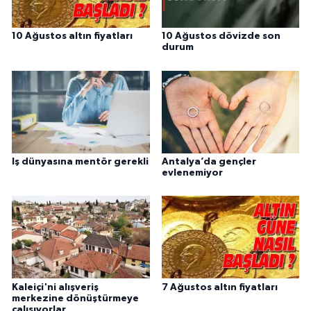
10 Ağustos altın fiyatları
10 Ağustos dövizde son
durum
Iş dünyasına mentör gerekli
Antalya’da gençler
evlenemiyor
Kaleiçi'ni alışveriş
7 Ağustos altın fiyatları
merkezine dönüştürmeye
çalışıyorlar