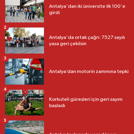
Antalya'dan iki üniversite ilk 100'e
girdi
2
Antalya'da ortak çağrı: 7527 sayılı
yasa geri çekilsin
3
Antalya’dan motorin zammına tepki
4
Korkuteli güreşleri için geri sayım
başladı
5