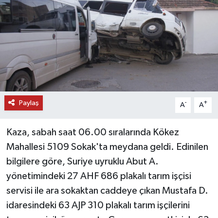
DÜNYA
EĞİTİM
TURİZM
RÖPORTAJ
Paylaş
-
+
A
A
VİDEO HABERLER
Kaza, sabah saat 06.00 sıralarında Kökez
YAZARLAR
Mahallesi 5109 Sokak'ta meydana geldi. Edinilen
bilgilere göre, Suriye uyruklu Abut A.
RESMİ İLAN
yönetimindeki 27 AHF 686 plakalı tarım işçisi
servisi ile ara sokaktan caddeye çıkan Mustafa D.
MAGAZİN
idaresindeki 63 AJP 310 plakalı tarım işçilerini