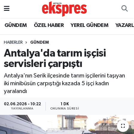
ÖZEL HABER
Nöbetçi Eczaneler
GÜNDEM
ÖZEL HABER
YEREL GÜNDEM
YAZAR
GÜNDEM
Hava Durumu
HABERLER
GÜNDEM
Antalya'da tarım işçisi
YEREL GÜNDEM
Trafik Durumu
servisleri çarpıştı
EKONOMİ
Süper Lig Puan Durumu ve Fikstür
Antalya'nın Serik ilçesinde tarım işçilerini taşıyan
iki minibüsün çarpıştığı kazada 5 işçi kadın
KÜLTÜR - SANAT
Tüm Manşetler
yaralandı
SPOR
Son Dakika Haberleri
02.06.2026 - 10:22
1 DK
YAYINLANMA
OKUNMA SÜRESI
SİYASET
Haber Arşivi
SAĞLIK