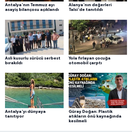
Antalya'nın Temmuz ayı
Alanya'nın değerleri
asayiş bilançosu açıklandı
Talsi'de tanıtıldı
Asli kusurlu sürücü serbest
Yola fırlayan çocuğa
bırakıldı
otomobil çarptı
Antalya'yı dünyaya
Güray Doğan: Plastik
tanıtıyor
atıkların önü kaynağında
kesilmeli