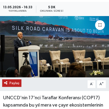
13.05.2026 - 16:33
5 DK
DÜNYA
YAYINLANMA
OKUNMA SÜRESI
EĞİTİM
TURİZM
RÖPORTAJ
VİDEO HABERLER
YAZARLAR
RESMİ İLAN
Paylaş
-
+
A
A
MAGAZİN
UNCCD'nin 17’nci Taraflar Konferansı (COP17)
kapsamında bu yıl mera ve çayır ekosistemlerinin