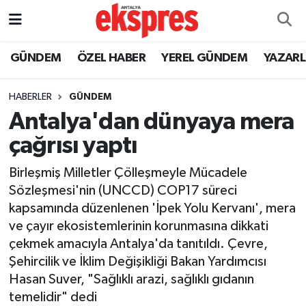
ÖZEL HABER
Nöbetçi Eczaneler
GÜNDEM
ÖZEL HABER
YEREL GÜNDEM
YAZAR
GÜNDEM
Hava Durumu
HABERLER
GÜNDEM
Antalya'dan dünyaya mera
YEREL GÜNDEM
Trafik Durumu
çağrısı yaptı
EKONOMİ
Süper Lig Puan Durumu ve Fikstür
Birleşmiş Milletler Çölleşmeyle Mücadele
Sözleşmesi'nin (UNCCD) COP17 süreci
KÜLTÜR - SANAT
Tüm Manşetler
kapsamında düzenlenen 'İpek Yolu Kervanı', mera
ve çayır ekosistemlerinin korunmasına dikkati
SPOR
Son Dakika Haberleri
çekmek amacıyla Antalya'da tanıtıldı. Çevre,
Şehircilik ve İklim Değişikliği Bakan Yardımcısı
SİYASET
Haber Arşivi
Hasan Suver, "Sağlıklı arazi, sağlıklı gıdanın
SAĞLIK
temelidir" dedi