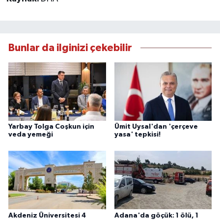
Bunlar da ilginizi çekebilir
Yarbay Tolga Coşkun için
Ümit Uysal'dan 'çerçeve
veda yemeği
yasa' tepkisi!
Akdeniz Üniversitesi 4
Adana'da göçük: 1 ölü, 1