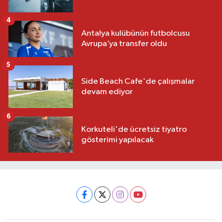
4
Antalya kulübünün futbolcusu
Avrupa’ya transfer oldu
5
Side Beach Cafe'de çalışmalar
devam ediyor
6
Korkuteli'de ücretsiz tiyatro
gösterimi yapılacak