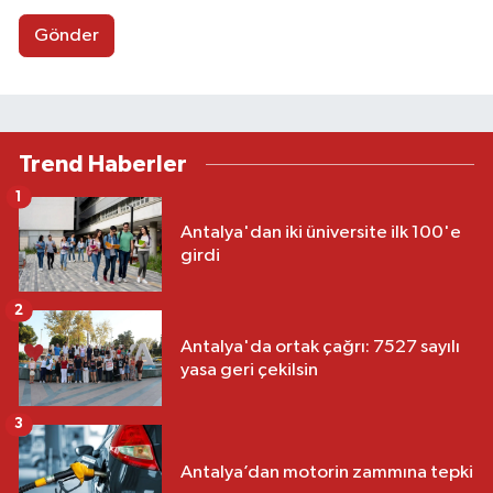
Gönder
Trend Haberler
1
Antalya'dan iki üniversite ilk 100'e
girdi
2
Antalya'da ortak çağrı: 7527 sayılı
yasa geri çekilsin
3
Antalya’dan motorin zammına tepki