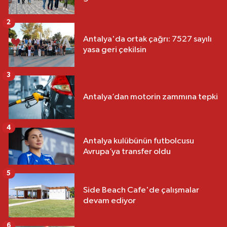
2
Antalya'da ortak çağrı: 7527 sayılı
yasa geri çekilsin
3
Antalya’dan motorin zammına tepki
4
Antalya kulübünün futbolcusu
Avrupa’ya transfer oldu
5
Side Beach Cafe'de çalışmalar
devam ediyor
6