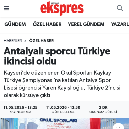
ÖZEL HABER
Nöbetçi Eczaneler
GÜNDEM
ÖZEL HABER
YEREL GÜNDEM
YAZAR
GÜNDEM
Hava Durumu
HABERLER
ÖZEL HABER
Antalyalı sporcu Türkiye
YEREL GÜNDEM
Trafik Durumu
ikincisi oldu
EKONOMİ
Süper Lig Puan Durumu ve Fikstür
Kayseri’de düzenlenen Okul Sporları Kaykay
Türkiye Şampiyonası’na katılan Antalya Spor
KÜLTÜR - SANAT
Tüm Manşetler
Lisesi öğrencisi Yaren Kayışlıoğlu, Türkiye 2’ncisi
olarak kürsüye çıktı
SPOR
Son Dakika Haberleri
11.05.2026 - 13:25
11.05.2026 - 13:50
2 DK
SİYASET
Haber Arşivi
YAYINLANMA
GÜNCELLEME
OKUNMA SÜRESI
SAĞLIK