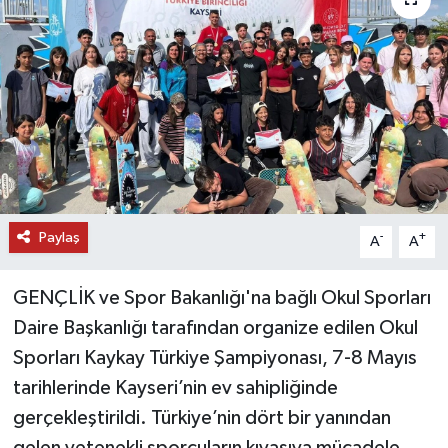
DÜNYA
EĞİTİM
TURİZM
RÖPORTAJ
Paylaş
VİDEO HABERLER
-
+
A
A
YAZARLAR
GENÇLİK ve Spor Bakanlığı'na bağlı Okul Sporları
Daire Başkanlığı tarafından organize edilen Okul
RESMİ İLAN
Sporları Kaykay Türkiye Şampiyonası, 7-8 Mayıs
tarihlerinde Kayseri’nin ev sahipliğinde
MAGAZİN
gerçekleştirildi. Türkiye’nin dört bir yanından
gelen yetenekli sporcuların kıyasıya mücadele