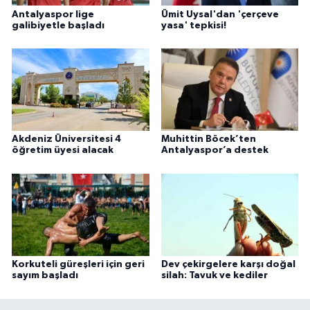
Antalyaspor lige
Ümit Uysal'dan 'çerçeve
galibiyetle başladı
yasa' tepkisi!
Akdeniz Üniversitesi 4
Muhittin Böcek’ten
öğretim üyesi alacak
Antalyaspor’a destek
Korkuteli güreşleri için geri
Dev çekirgelere karşı doğal
sayım başladı
silah: Tavuk ve kediler