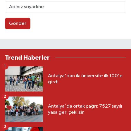
Gönder
Trend Haberler
1
Antalya'dan iki üniversite ilk 100'e
girdi
2
Antalya'da ortak çağrı: 7527 sayılı
yasa geri çekilsin
3