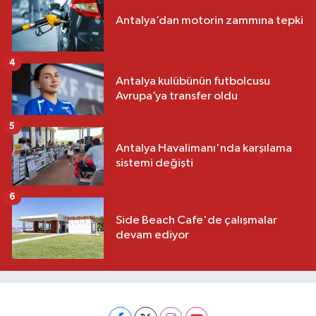
Antalya’dan motorin zammına tepki
4
Antalya kulübünün futbolcusu
Avrupa’ya transfer oldu
5
Antalya Havalimanı'nda karşılama
sistemi değişti
6
Side Beach Cafe'de çalışmalar
devam ediyor