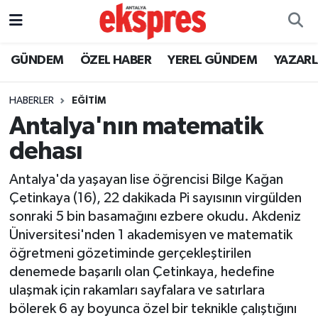
ÖZEL HABER
Nöbetçi Eczaneler
GÜNDEM
ÖZEL HABER
YEREL GÜNDEM
YAZAR
GÜNDEM
Hava Durumu
HABERLER
EĞİTİM
Antalya'nın matematik
YEREL GÜNDEM
Trafik Durumu
dehası
EKONOMİ
Süper Lig Puan Durumu ve Fikstür
Antalya'da yaşayan lise öğrencisi Bilge Kağan
Çetinkaya (16), 22 dakikada Pi sayısının virgülden
KÜLTÜR - SANAT
Tüm Manşetler
sonraki 5 bin basamağını ezbere okudu. Akdeniz
Üniversitesi'nden 1 akademisyen ve matematik
SPOR
Son Dakika Haberleri
öğretmeni gözetiminde gerçekleştirilen
denemede başarılı olan Çetinkaya, hedefine
SİYASET
Haber Arşivi
ulaşmak için rakamları sayfalara ve satırlara
SAĞLIK
bölerek 6 ay boyunca özel bir teknikle çalıştığını