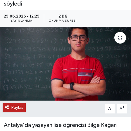
söyledi
DÜNYA
25.06.2026 - 12:25
2 DK
YAYINLANMA
OKUNMA SÜRESI
EĞİTİM
TURİZM
RÖPORTAJ
VİDEO HABERLER
YAZARLAR
RESMİ İLAN
Paylaş
-
+
A
A
MAGAZİN
Antalya'da yaşayan lise öğrencisi Bilge Kağan