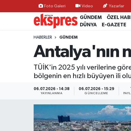
Foto Galeri
Video
Yazarlar
GÜNDEM
ÖZEL HAB
ÖZEL HABER
Nöbetçi Eczaneler
DÜNYA
E-GAZETE
GÜNDEM
Hava Durumu
HABERLER
GÜNDEM
Antalya'nın n
YEREL GÜNDEM
Trafik Durumu
TÜİK'in 2025 yılı verilerine göre
EKONOMİ
Süper Lig Puan Durumu ve Fikstür
bölgenin en hızlı büyüyen ili o
KÜLTÜR - SANAT
Tüm Manşetler
06.07.2026 - 14:38
06.07.2026 - 15:29
YAYINLANMA
GÜNCELLEME
PAY
SPOR
Son Dakika Haberleri
SİYASET
Haber Arşivi
SAĞLIK