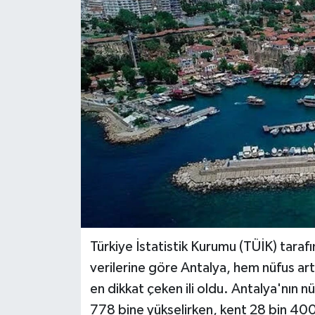
DÜNYA
EĞİTİM
TURİZM
RÖPORTAJ
VİDEO HABERLER
YAZARLAR
RESMİ İLAN
Türkiye İstatistik Kurumu (TÜİK) taraf
verilerine göre Antalya, hem nüfus ar
MAGAZİN
en dikkat çeken ili oldu. Antalya'nın nü
778 bine yükselirken, kent 28 bin 400 k