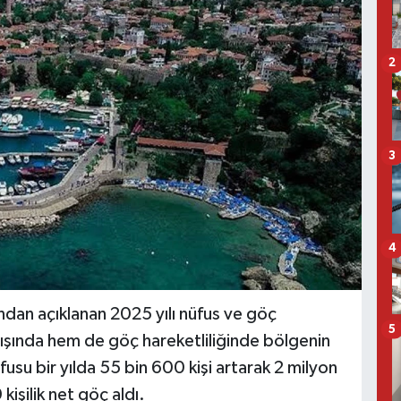
2
3
4
ından açıklanan 2025 yılı nüfus ve göç
5
tışında hem de göç hareketliliğinde bölgenin
fusu bir yılda 55 bin 600 kişi artarak 2 milyon
işilik net göç aldı.