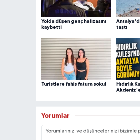
Yolda düşen genç hafızasını
Antalya'da
kaybetti
taştı
Turistlere fahiş fatura şoku!
Hıdırlık K
Akdeniz'e
Yorumlar