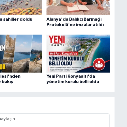
 sahiller doldu
Alanya'da Balıkçı Barınağı
Protokolü'ne imzalar atıldı
ulesi'nden
Yeni Parti Konyaaltı'da
 bakış
yönetim kurulu belli oldu