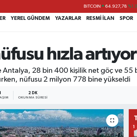
BITCOIN
64.927,78
%1.
DOLAR
47,5894
%0.
ER
YEREL GÜNDEM
YAZARLAR
RESMİ İLAN
SPOR
EURO
55,0398
%-0.
STERLİN
64,1581
%0.
GRAM ALTIN
6508.83
%4.4
üfusu hızla artıyor
BİST100
13.703
%
 Antalya, 28 bin 400 kişilik net göç ve 55 bi
lurken, nüfusu 2 milyon 778 bine yükseldi
1
2 DK
LAŞIM
OKUNMA SÜRESI
1