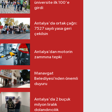
üniversite ilk 100'e
girdi
Antalya'da ortak çağrı:
7527 sayılı yasa geri
çekilsin
Antalya’dan motorin
zammına tepki
Manavgat
Belediyesi’nden önemli
duyuru
Antalya'da 2 buçuk
milyon liralık
dolandırıcılık