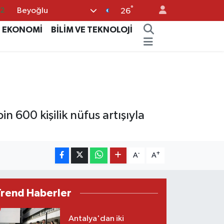
32
°
Beyoğlu
26
08
EKONOMİ
BİLİM VE TEKNOLOJİ
02
16
4
11
n 600 kişilik nüfus artışıyla
-
+
A
A
Trend Haberler
Antalya'dan iki