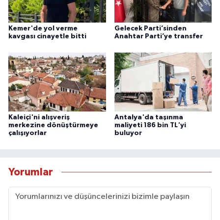
Kemer'de yol verme
Gelecek Parti’sinden
kavgası cinayetle bitti
Anahtar Parti’ye transfer
Kaleiçi'ni alışveriş
Antalya'da taşınma
merkezine dönüştürmeye
maliyeti 186 bin TL'yi
çalışıyorlar
buluyor
Yorumlar