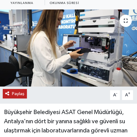
YAYINLANMA
OKUNMA SÜRESI
DÜNYA
EĞİTİM
TURİZM
RÖPORTAJ
VİDEO HABERLER
YAZARLAR
Paylaş
-
+
A
A
RESMİ İLAN
Büyükşehir Belediyesi ASAT Genel Müdürlüğü,
MAGAZİN
Antalya'nın dört bir yanına sağlıklı ve güvenli su
ulaştırmak için laboratuvarlarında görevli uzman