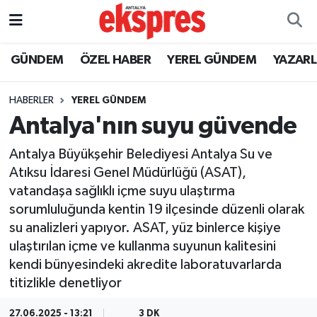
ÖZEL HABER
Nöbetçi Eczaneler
GÜNDEM
ÖZEL HABER
YEREL GÜNDEM
YAZAR
GÜNDEM
Hava Durumu
HABERLER
YEREL GÜNDEM
Antalya'nın suyu güvende
YEREL GÜNDEM
Trafik Durumu
Antalya Büyükşehir Belediyesi Antalya Su ve
EKONOMİ
Süper Lig Puan Durumu ve Fikstür
Atıksu İdaresi Genel Müdürlüğü (ASAT),
vatandaşa sağlıklı içme suyu ulaştırma
KÜLTÜR - SANAT
Tüm Manşetler
sorumluluğunda kentin 19 ilçesinde düzenli olarak
su analizleri yapıyor. ASAT, yüz binlerce kişiye
SPOR
Son Dakika Haberleri
ulaştırılan içme ve kullanma suyunun kalitesini
kendi bünyesindeki akredite laboratuvarlarda
SİYASET
Haber Arşivi
titizlikle denetliyor
SAĞLIK
27.06.2025 - 13:21
3 DK