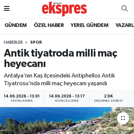
ÖZEL HABER
Nöbetçi Eczaneler
GÜNDEM
ÖZEL HABER
YEREL GÜNDEM
YAZAR
GÜNDEM
Hava Durumu
HABERLER
SPOR
Antik tiyatroda milli maç
YEREL GÜNDEM
Trafik Durumu
heyecanı
EKONOMİ
Süper Lig Puan Durumu ve Fikstür
Antalya'nın Kaş ilçesindeki Antiphellos Antik
Tiyatrosu'nda milli maç heyecanı yaşandı
KÜLTÜR - SANAT
Tüm Manşetler
14.06.2026 - 13:01
14.06.2026 - 13:17
2 DK
SPOR
Son Dakika Haberleri
YAYINLANMA
GÜNCELLEME
OKUNMA SÜRESI
SİYASET
Haber Arşivi
SAĞLIK