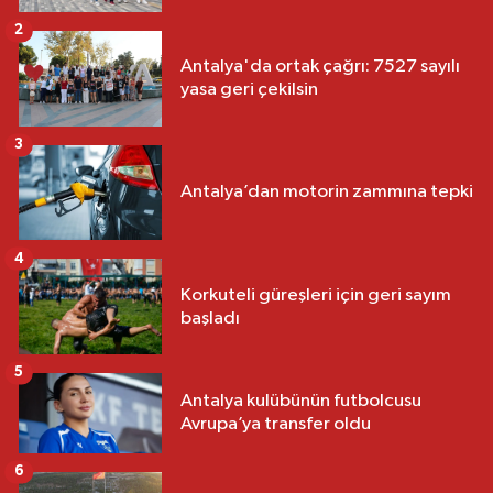
2
Antalya'da ortak çağrı: 7527 sayılı
yasa geri çekilsin
3
Antalya’dan motorin zammına tepki
4
Korkuteli güreşleri için geri sayım
başladı
5
Antalya kulübünün futbolcusu
Avrupa’ya transfer oldu
6