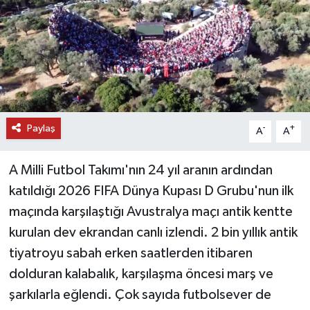
DÜNYA
EĞİTİM
TURİZM
Paylaş
-
+
RÖPORTAJ
A
A
VİDEO HABERLER
A Milli Futbol Takımı'nın 24 yıl aranın ardından
katıldığı 2026 FIFA Dünya Kupası D Grubu'nun ilk
YAZARLAR
maçında karşılaştığı Avustralya maçı antik kentte
kurulan dev ekrandan canlı izlendi. 2 bin yıllık antik
RESMİ İLAN
tiyatroyu sabah erken saatlerden itibaren
MAGAZİN
dolduran kalabalık, karşılaşma öncesi marş ve
şarkılarla eğlendi. Çok sayıda futbolsever de