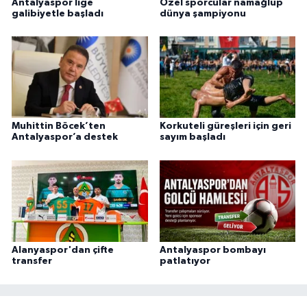
Antalyaspor lige
Özel sporcular namağlup
galibiyetle başladı
dünya şampiyonu
Muhittin Böcek’ten
Korkuteli güreşleri için geri
Antalyaspor’a destek
sayım başladı
Alanyaspor'dan çifte
Antalyaspor bombayı
transfer
patlatıyor