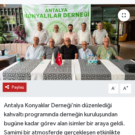
DÜNYA
EĞİTİM
TURİZM
RÖPORTAJ
VİDEO HABERLER
Paylaş
YAZARLAR
-
+
A
A
RESMİ İLAN
Antalya Konyalılar Derneği’nin düzenlediği
kahvaltı programında derneğin kuruluşundan
MAGAZİN
bugüne kadar görev alan isimler bir araya geldi.
Samimi bir atmosferde gerçekleşen etkinlikte