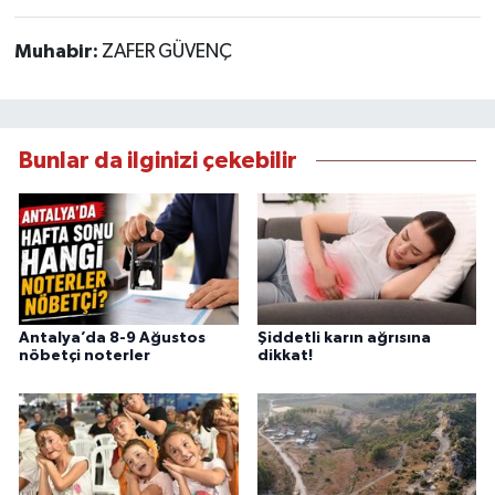
Muhabir:
ZAFER GÜVENÇ
Bunlar da ilginizi çekebilir
Antalya’da 8-9 Ağustos
Şiddetli karın ağrısına
nöbetçi noterler
dikkat!