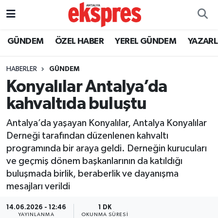
ÖZEL HABER
Nöbetçi Eczaneler
GÜNDEM
ÖZEL HABER
YEREL GÜNDEM
YAZAR
GÜNDEM
Hava Durumu
HABERLER
GÜNDEM
Konyalılar Antalya’da
YEREL GÜNDEM
Trafik Durumu
kahvaltıda buluştu
EKONOMİ
Süper Lig Puan Durumu ve Fikstür
Antalya’da yaşayan Konyalılar, Antalya Konyalılar
Derneği tarafından düzenlenen kahvaltı
KÜLTÜR - SANAT
Tüm Manşetler
programında bir araya geldi. Derneğin kurucuları
ve geçmiş dönem başkanlarının da katıldığı
SPOR
Son Dakika Haberleri
buluşmada birlik, beraberlik ve dayanışma
mesajları verildi
SİYASET
Haber Arşivi
14.06.2026 - 12:46
1 DK
SAĞLIK
YAYINLANMA
OKUNMA SÜRESI