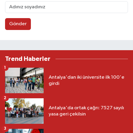
Gönder
Trend Haberler
1
Antalya'dan iki üniversite ilk 100'e
girdi
2
Antalya'da ortak çağrı: 7527 sayılı
yasa geri çekilsin
3