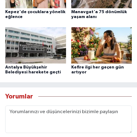
Kepez'de çocuklara yönelik
Manavgat'a 75 dönümlük
eğlence
yaşam alanı
Antalya Büyükşehir
Kefire ilgi her geçen gün
Belediyesi harekete geçti
artıyor
Yorumlar