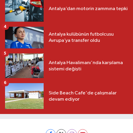
Antalya’dan motorin zammına tepki
4
Antalya kulübünün futbolcusu
Avrupa’ya transfer oldu
5
Antalya Havalimanı'nda karşılama
sistemi değişti
6
Side Beach Cafe'de çalışmalar
devam ediyor