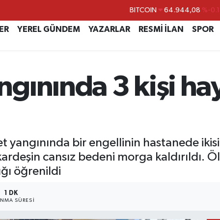
BITCOIN
64.944,08
%-0.
DOLAR
47,7436
%0.1
ER
YEREL GÜNDEM
YAZARLAR
RESMİ İLAN
SPOR
EURO
55,2510
%0.3
STERLİN
64,4811
%0.3
gınında 3 kişi hay
GRAM ALTIN
6660.55
%0.0
BİST100
13.779
%-1
yangınında bir engellinin hastanede ikisi
 kardeşin cansız bedeni morga kaldırıldı. 
ğı öğrenildi
1 DK
NMA SÜRESI