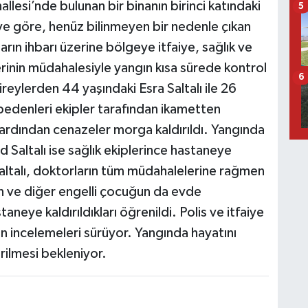
llesi’nde bulunan bir binanın birinci katındaki
5
ye göre, henüz bilinmeyen bir nedenle çıkan
rın ihbarı üzerine bölgeye itfaiye, sağlık ve
plerinin müdahalesiyle yangın kısa sürede kontrol
6
ireylerden 44 yaşındaki Esra Saltalı ile 26
 bedenleri ekipler tarafından ikametten
n ardından cenazeler morga kaldırıldı. Yangında
Saltalı ise sağlık ekiplerince hastaneye
 Saltalı, doktorların tüm müdahalelerine rağmen
in ve diğer engelli çocuğun da evde
eye kaldırıldıkları öğrenildi. Polis ve itfaiye
kin incelemeleri sürüyor. Yangında hayatını
ilmesi bekleniyor.