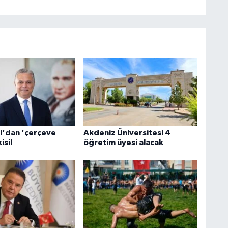
l'dan 'çerçeve
Akdeniz Üniversitesi 4
isi!
öğretim üyesi alacak