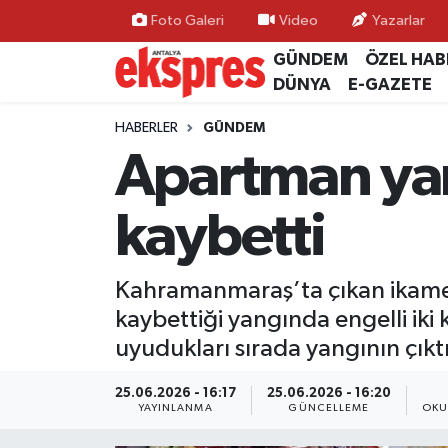
Foto Galeri
Video
Yazarlar
GÜNDEM
ÖZEL HAB
ÖZEL HABER
Nöbetçi Eczaneler
DÜNYA
E-GAZETE
GÜNDEM
Hava Durumu
HABERLER
GÜNDEM
Apartman yan
YEREL GÜNDEM
Trafik Durumu
kaybetti
EKONOMİ
Süper Lig Puan Durumu ve Fikstür
KÜLTÜR - SANAT
Tüm Manşetler
Kahramanmaraş’ta çıkan ikamet 
kaybettiği yangında engelli iki
SPOR
Son Dakika Haberleri
uyudukları sırada yangının çıktı
SİYASET
Haber Arşivi
25.06.2026 - 16:17
25.06.2026 - 16:20
YAYINLANMA
GÜNCELLEME
OKU
SAĞLIK