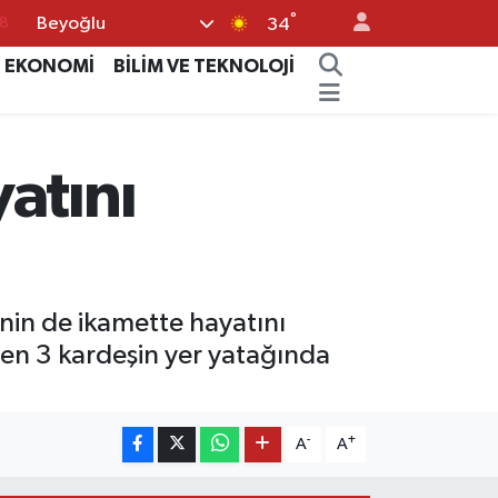
°
Beyoğlu
18
34
8
EKONOMİ
BİLİM VE TEKNOLOJİ
2
8
atını
3
4
nin de ikamette hayatını
Ölen 3 kardeşin yer yatağında
-
+
A
A