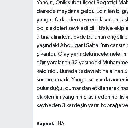
Yangın, Onikişubat ilçesi Boğaziçi Maha
dairede meydana geldi. Edinilen bilgi
yangını fark eden çevredeki vatandaşla
polis ekipleri sevk edildi. İtfaiye eki
altına alınırken, evde bulunan engelli b
yaşındaki Abdulgani Saltalı’nın cansız
çıkarıldı. Olay yerindeki incelemeleri
ağır yaralanan 32 yaşındaki Muhammed 
kaldırıldı. Burada tedavi altına alınan
kurtarılamadı. Yangın sırasında annen
bulunduğu, dumandan etkilenerek hastan
ekiplerinin yangının çıkış nedenine iliş
kaybeden 3 kardeşin yarın toprağa ver
Kaynak:
İHA