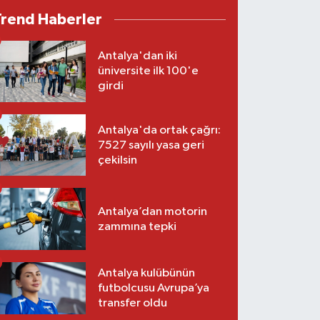
Trend Haberler
Antalya'dan iki
üniversite ilk 100'e
girdi
Antalya'da ortak çağrı:
7527 sayılı yasa geri
çekilsin
Antalya’dan motorin
zammına tepki
Antalya kulübünün
futbolcusu Avrupa’ya
transfer oldu