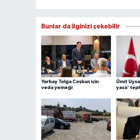
Bunlar da ilginizi çekebilir
Yarbay Tolga Coşkun için
Ümit Uysa
veda yemeği
yasa' tepk