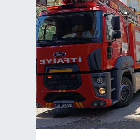
DÜNYA
EĞİTİM
TURİZM
RÖPORTAJ
VİDEO HABERLER
YAZARLAR
RESMİ İLAN
MAGAZİN