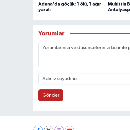
Adana'da göçük: 1 ölü, 1 ağır
Muhittin 
yaralı
Antalyasp
Yorumlar
Gönder