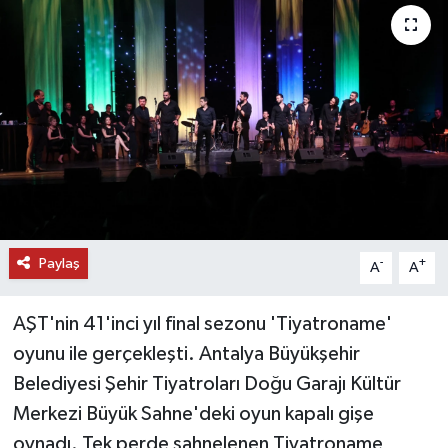
DÜNYA
EĞİTİM
TURİZM
RÖPORTAJ
VİDEO HABERLER
Paylaş
-
+
A
A
YAZARLAR
AŞT'nin 41'inci yıl final sezonu 'Tiyatroname'
RESMİ İLAN
oyunu ile gerçekleşti. Antalya Büyükşehir
Belediyesi Şehir Tiyatroları Doğu Garajı Kültür
MAGAZİN
Merkezi Büyük Sahne'deki oyun kapalı gişe
oynadı. Tek perde sahnelenen Tiyatroname,