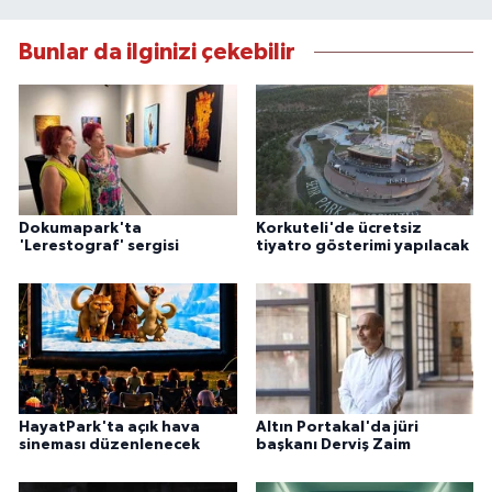
Bunlar da ilginizi çekebilir
Dokumapark'ta
Korkuteli'de ücretsiz
'Lerestograf' sergisi
tiyatro gösterimi yapılacak
HayatPark'ta açık hava
Altın Portakal'da jüri
sineması düzenlenecek
başkanı Derviş Zaim