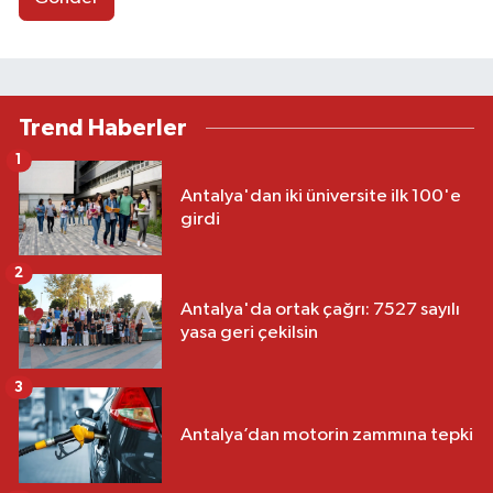
Trend Haberler
1
Antalya'dan iki üniversite ilk 100'e
girdi
2
Antalya'da ortak çağrı: 7527 sayılı
yasa geri çekilsin
3
Antalya’dan motorin zammına tepki