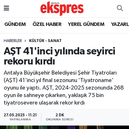
ÖZEL HABER
Nöbetçi Eczaneler
GÜNDEM
ÖZEL HABER
YEREL GÜNDEM
YAZAR
GÜNDEM
Hava Durumu
HABERLER
KÜLTÜR - SANAT
AŞT 41'inci yılında seyirci
YEREL GÜNDEM
Trafik Durumu
rekoru kırdı
EKONOMİ
Süper Lig Puan Durumu ve Fikstür
Antalya Büyükşehir Belediyesi Şehir Tiyatroları
(AŞT) 41'inci yıl final sezonunu 'Tiyatroname'
KÜLTÜR - SANAT
Tüm Manşetler
oyunu ile yaptı. AŞT, 2024-2025 sezonunda 268
oyun ile sahneye çıkarken, yaklaşık 75 bin
SPOR
Son Dakika Haberleri
tiyatrosevere ulaşarak rekor kırdı
SİYASET
Haber Arşivi
27.05.2025 - 11:21
2 DK
YAYINLANMA
OKUNMA SÜRESI
SAĞLIK