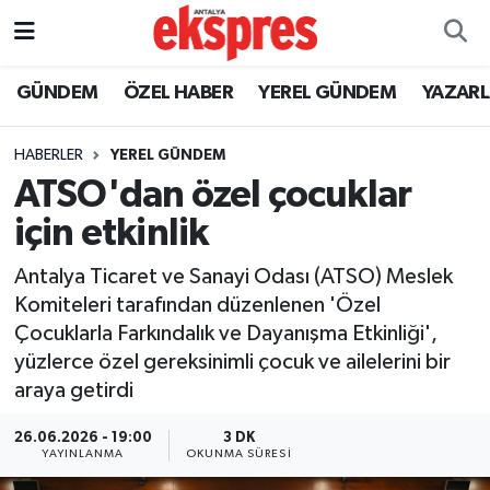
ÖZEL HABER
Nöbetçi Eczaneler
GÜNDEM
ÖZEL HABER
YEREL GÜNDEM
YAZAR
GÜNDEM
Hava Durumu
HABERLER
YEREL GÜNDEM
ATSO'dan özel çocuklar
YEREL GÜNDEM
Trafik Durumu
için etkinlik
EKONOMİ
Süper Lig Puan Durumu ve Fikstür
Antalya Ticaret ve Sanayi Odası (ATSO) Meslek
Komiteleri tarafından düzenlenen 'Özel
KÜLTÜR - SANAT
Tüm Manşetler
Çocuklarla Farkındalık ve Dayanışma Etkinliği',
yüzlerce özel gereksinimli çocuk ve ailelerini bir
SPOR
Son Dakika Haberleri
araya getirdi
SİYASET
Haber Arşivi
26.06.2026 - 19:00
3 DK
YAYINLANMA
OKUNMA SÜRESI
SAĞLIK