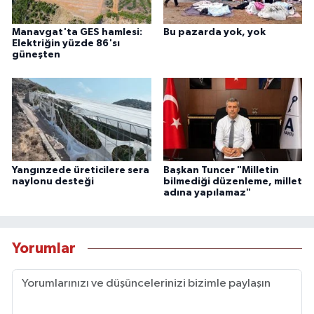
Manavgat'ta GES hamlesi:
Bu pazarda yok, yok
Elektriğin yüzde 86'sı
güneşten
Yangınzede üreticilere sera
Başkan Tuncer "Milletin
naylonu desteği
bilmediği düzenleme, millet
adına yapılamaz"
Yorumlar