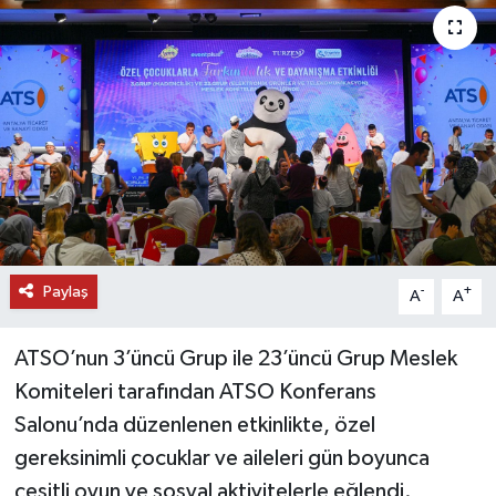
DÜNYA
EĞİTİM
TURİZM
RÖPORTAJ
VİDEO HABERLER
Paylaş
-
+
A
A
YAZARLAR
ATSO’nun 3’üncü Grup ile 23’üncü Grup Meslek
RESMİ İLAN
Komiteleri tarafından ATSO Konferans
Salonu’nda düzenlenen etkinlikte, özel
MAGAZİN
gereksinimli çocuklar ve aileleri gün boyunca
çeşitli oyun ve sosyal aktivitelerle eğlendi.