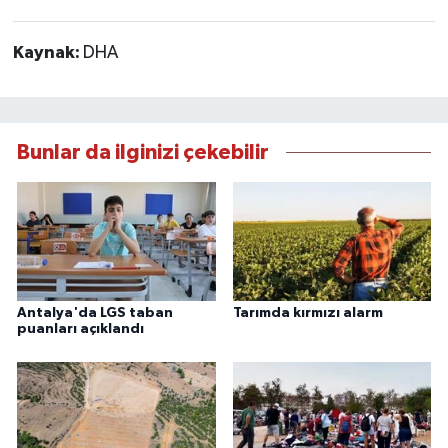
Kaynak:
DHA
Bunlar da ilginizi çekebilir
Antalya'da LGS taban
Tarımda kırmızı alarm
puanları açıklandı