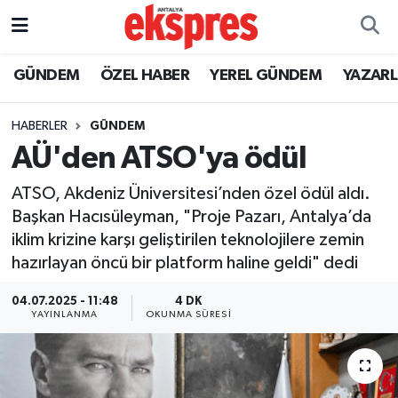
ÖZEL HABER
Nöbetçi Eczaneler
GÜNDEM
ÖZEL HABER
YEREL GÜNDEM
YAZAR
GÜNDEM
Hava Durumu
HABERLER
GÜNDEM
AÜ'den ATSO'ya ödül
YEREL GÜNDEM
Trafik Durumu
ATSO, Akdeniz Üniversitesi’nden özel ödül aldı.
EKONOMİ
Süper Lig Puan Durumu ve Fikstür
Başkan Hacısüleyman, "Proje Pazarı, Antalya’da
iklim krizine karşı geliştirilen teknolojilere zemin
KÜLTÜR - SANAT
Tüm Manşetler
hazırlayan öncü bir platform haline geldi" dedi
SPOR
Son Dakika Haberleri
04.07.2025 - 11:48
4 DK
YAYINLANMA
OKUNMA SÜRESI
SİYASET
Haber Arşivi
SAĞLIK