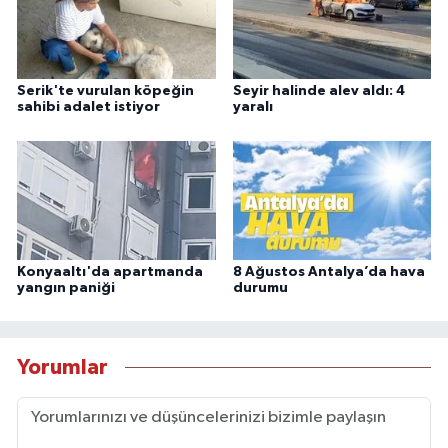
Serik'te vurulan köpeğin
Seyir halinde alev aldı: 4
sahibi adalet istiyor
yaralı
Konyaaltı'da apartmanda
8 Ağustos Antalya’da hava
yangın paniği
durumu
Yorumlar