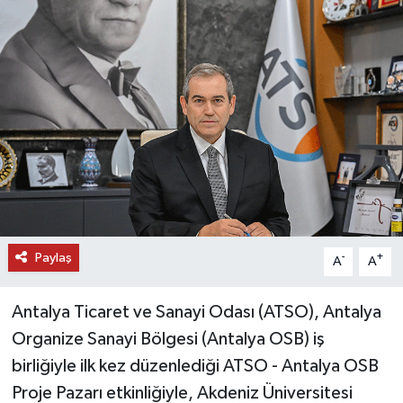
DÜNYA
EĞİTİM
TURİZM
RÖPORTAJ
VİDEO HABERLER
Paylaş
-
+
YAZARLAR
A
A
RESMİ İLAN
Antalya Ticaret ve Sanayi Odası (ATSO), Antalya
Organize Sanayi Bölgesi (Antalya OSB) iş
MAGAZİN
birliğiyle ilk kez düzenlediği ATSO - Antalya OSB
Proje Pazarı etkinliğiyle, Akdeniz Üniversitesi