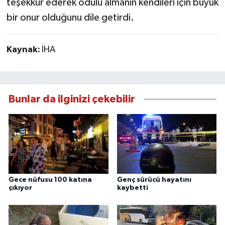
teşekkür ederek ödülü almanın kendileri için büyük
bir onur olduğunu dile getirdi.
Kaynak:
İHA
Bunlar da ilginizi çekebilir
Gece nüfusu 100 katına
Genç sürücü hayatını
çıkıyor
kaybetti