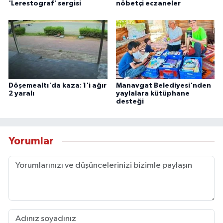
'Lerestograf' sergisi
nöbetçi eczaneler
Döşemealtı'da kaza: 1'i ağır
Manavgat Belediyesi'nden
2 yaralı
yaylalara kütüphane
desteği
Yorumlar