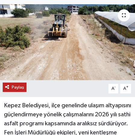
DÜNYA
EĞİTİM
TURİZM
RÖPORTAJ
VİDEO HABERLER
Paylaş
YAZARLAR
-
+
A
A
RESMİ İLAN
Kepez Belediyesi, ilçe genelinde ulaşım altyapısını
güçlendirmeye yönelik çalışmalarını 2026 yılı sathi
MAGAZİN
asfalt programı kapsamında aralıksız sürdürüyor.
Fen İşleri Müdürlüğü ekipleri, yeni kentleşme