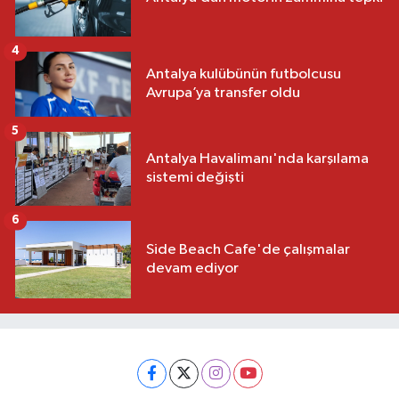
4
Antalya kulübünün futbolcusu
Avrupa’ya transfer oldu
5
Antalya Havalimanı'nda karşılama
sistemi değişti
6
Side Beach Cafe'de çalışmalar
devam ediyor