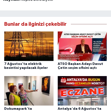
Bunlar da ilginizi çekebilir
7 Ağustos’ta elektrik
ATSO Başkan Adayı Davut
kesintisi yapılacak ilçeler
Çetin seçim ofisini açtı
Dokumapark'ta
Antalya'da 6 Ağustos'ta