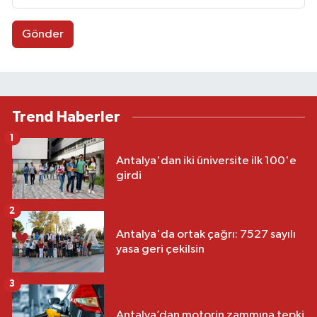
Gönder
Trend Haberler
1
Antalya'dan iki üniversite ilk 100'e
girdi
2
Antalya'da ortak çağrı: 7527 sayılı
yasa geri çekilsin
3
Antalya’dan motorin zammına tepki