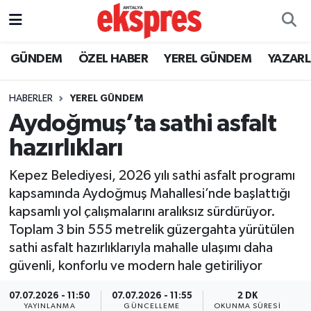
ÖZEL HABER
Nöbetçi Eczaneler
GÜNDEM
ÖZEL HABER
YEREL GÜNDEM
YAZAR
GÜNDEM
Hava Durumu
HABERLER
YEREL GÜNDEM
Aydoğmuş’ta sathi asfalt
YEREL GÜNDEM
Trafik Durumu
hazırlıkları
EKONOMİ
Süper Lig Puan Durumu ve Fikstür
Kepez Belediyesi, 2026 yılı sathi asfalt programı
kapsamında Aydoğmuş Mahallesi’nde başlattığı
KÜLTÜR - SANAT
Tüm Manşetler
kapsamlı yol çalışmalarını aralıksız sürdürüyor.
Toplam 3 bin 555 metrelik güzergahta yürütülen
SPOR
Son Dakika Haberleri
sathi asfalt hazırlıklarıyla mahalle ulaşımı daha
güvenli, konforlu ve modern hale getiriliyor
SİYASET
Haber Arşivi
07.07.2026 - 11:50
07.07.2026 - 11:55
2 DK
SAĞLIK
YAYINLANMA
GÜNCELLEME
OKUNMA SÜRESI