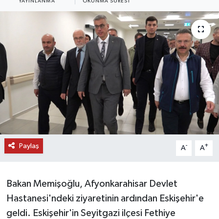
YAYINLANMA
OKUNMA SÜRESI
DÜNYA
EĞİTİM
TURİZM
RÖPORTAJ
VİDEO HABERLER
YAZARLAR
Paylaş
-
+
A
A
RESMİ İLAN
Bakan Memişoğlu, Afyonkarahisar Devlet
MAGAZİN
Hastanesi'ndeki ziyaretinin ardından Eskişehir'e
geldi. Eskişehir'in Seyitgazi ilçesi Fethiye