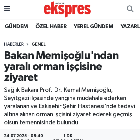
ÖZEL HABER
Nöbetçi Eczaneler
GÜNDEM
ÖZEL HABER
YEREL GÜNDEM
YAZAR
GÜNDEM
Hava Durumu
HABERLER
GENEL
Bakan Memişoğlu'ndan
YEREL GÜNDEM
Trafik Durumu
yaralı orman işçisine
EKONOMİ
Süper Lig Puan Durumu ve Fikstür
ziyaret
KÜLTÜR - SANAT
Tüm Manşetler
Sağlık Bakanı Prof. Dr. Kemal Memişoğlu,
Seyitgazi ilçesinde yangına müdahale ederken
SPOR
Son Dakika Haberleri
yaralanan ve Eskişehir Şehir Hastanesi'nde tedavi
altına alınan orman işçisini ziyaret ederek geçmiş
SİYASET
Haber Arşivi
olsun temennisinde bulundu
SAĞLIK
24.07.2025 - 08:40
1 DK