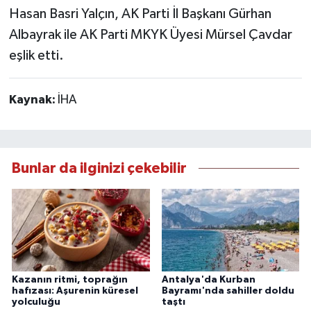
Hasan Basri Yalçın, AK Parti İl Başkanı Gürhan
Albayrak ile AK Parti MKYK Üyesi Mürsel Çavdar
eşlik etti.
Kaynak:
İHA
Bunlar da ilginizi çekebilir
Kazanın ritmi, toprağın
Antalya'da Kurban
hafızası: Aşurenin küresel
Bayramı'nda sahiller doldu
yolculuğu
taştı