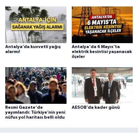
Antalya’da kuvvetli yağış
Antalya'da 6 Mayıs'ta
alarmı!
elektrik kesintisi yaşanacak
ilçeler
Resmi Gazete'de
AESOB’da kader günü
yayımlandı: Türkiye’nin yeni
nüfus yol haritası belli oldu