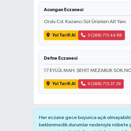
Acungan Eczanesi
DÜNYA
Ordu Cd. Kazancı Süt Ürünleri Alt Yanı
EĞİTİM
Yol Tarifi Al
0 (266) 713 44 88
TURİZM
RÖPORTAJ
Defne Eczanesi
VİDEO HABERLER
17 EYLÜL MAH. ŞEHİT MEZARLIK SOK.NO
Yol Tarifi Al
0 (266) 715 37 39
YAZARLAR
RESMİ İLAN
MAGAZİN
Her eczane gece boyunca açık olmayabilir, 
beklenmedik durumlar nedeniyle nöbete g