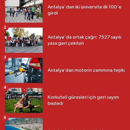
Antalya'dan iki üniversite ilk 100'e
girdi
2
Antalya'da ortak çağrı: 7527 sayılı
yasa geri çekilsin
3
Antalya’dan motorin zammına tepki
4
Korkuteli güreşleri için geri sayım
başladı
5