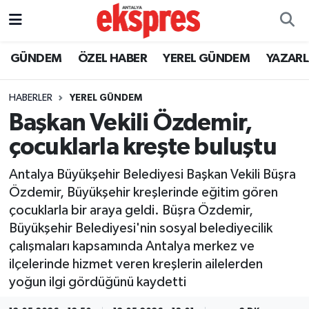
ÖZEL HABER
Nöbetçi Eczaneler
GÜNDEM
ÖZEL HABER
YEREL GÜNDEM
YAZAR
GÜNDEM
Hava Durumu
HABERLER
YEREL GÜNDEM
Başkan Vekili Özdemir,
YEREL GÜNDEM
Trafik Durumu
çocuklarla kreşte buluştu
EKONOMİ
Süper Lig Puan Durumu ve Fikstür
Antalya Büyükşehir Belediyesi Başkan Vekili Büşra
Özdemir, Büyükşehir kreşlerinde eğitim gören
KÜLTÜR - SANAT
Tüm Manşetler
çocuklarla bir araya geldi. Büşra Özdemir,
Büyükşehir Belediyesi'nin sosyal belediyecilik
SPOR
Son Dakika Haberleri
çalışmaları kapsamında Antalya merkez ve
ilçelerinde hizmet veren kreşlerin ailelerden
SİYASET
Haber Arşivi
yoğun ilgi gördüğünü kaydetti
SAĞLIK