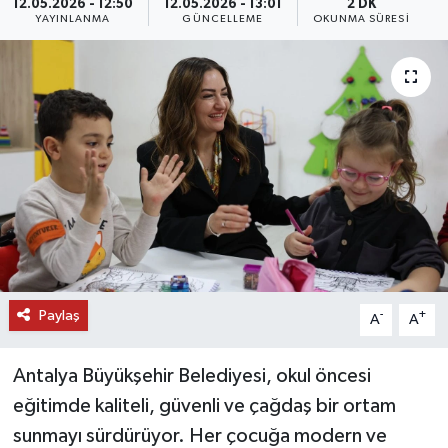
12.05.2026 - 12:50
12.05.2026 - 13:01
2 DK
YAYINLANMA
GÜNCELLEME
OKUNMA SÜRESI
DÜNYA
EĞİTİM
TURİZM
RÖPORTAJ
VİDEO HABERLER
YAZARLAR
Paylaş
-
+
A
A
RESMİ İLAN
Antalya Büyükşehir Belediyesi, okul öncesi
MAGAZİN
eğitimde kaliteli, güvenli ve çağdaş bir ortam
sunmayı sürdürüyor. Her çocuğa modern ve