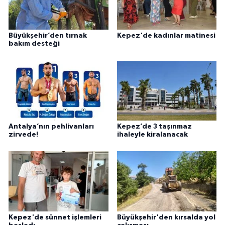
Büyükşehir’den tırnak
Kepez'de kadınlar matinesi
bakım desteği
Antalya’nın pehlivanları
Kepez’de 3 taşınmaz
zirvede!
ihaleyle kiralanacak
Kepez'de sünnet işlemleri
Büyükşehir'den kırsalda yol