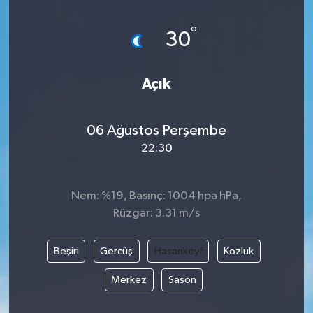
DÜNYA
°
30
EĞİTİM
Açık
TURİZM
06 Ağustos Perşembe
RÖPORTAJ
22:30
VİDEO HABERLER
Nem: %19, Basınç: 1004 hpa hPa,
YAZARLAR
Rüzgar: 3.31 m/s
RESMİ İLAN
Beşiri
Gercüş
Hasankeyf
Kozluk
MAGAZİN
Merkez
Sason