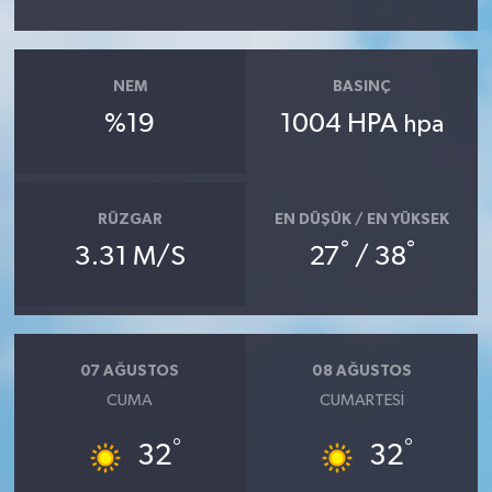
NEM
BASINÇ
%19
1004 HPA
hpa
RÜZGAR
EN DÜŞÜK / EN YÜKSEK
°
°
3.31 M/S
27
/ 38
07 AĞUSTOS
08 AĞUSTOS
CUMA
CUMARTESI
°
°
32
32