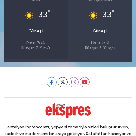
°
°
33
33
Güneşli
Güneşli
Nem: %20
Nem: %19
Rüzgar: 7.19 m/s
Rüzgar: 6.31 m/s
antalyaeksprescomtr, yepyeni temasıyla sizleri buluştururken,
sadelik ve modernizmi bir araya getiriyor. Şatafattan kaçınıyor ve