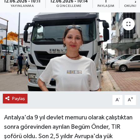
12.06.2026 - 10:11
12.06.2026 - 10:14
1
2 
YAYINLANMA
GÜNCELLEME
PAYLAŞIM
OKUNMA
DÜNYA
EĞİTİM
TURİZM
RÖPORTAJ
VİDEO HABERLER
YAZARLAR
Paylaş
-
+
A
A
RESMİ İLAN
Antalya'da 9 yıl devlet memuru olarak çalıştıktan
MAGAZİN
sonra görevinden ayrılan Begüm Önder, TIR
şoförü oldu. Son 2,5 yıldır Avrupa'da yük