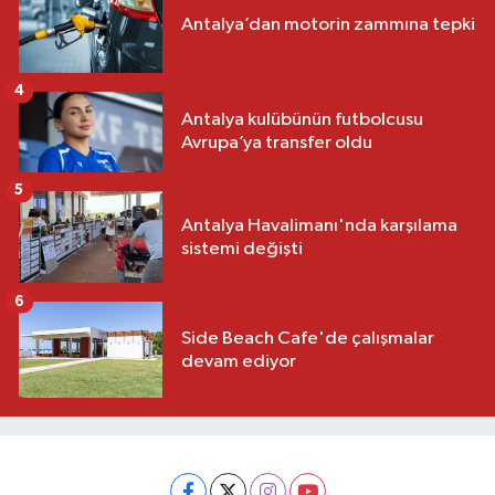
Antalya’dan motorin zammına tepki
4
Antalya kulübünün futbolcusu
Avrupa’ya transfer oldu
5
Antalya Havalimanı'nda karşılama
sistemi değişti
6
Side Beach Cafe'de çalışmalar
devam ediyor