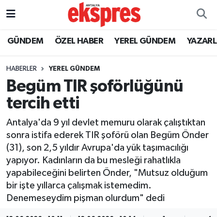
ÖZEL HABER
Nöbetçi Eczaneler
GÜNDEM
ÖZEL HABER
YEREL GÜNDEM
YAZAR
GÜNDEM
Hava Durumu
HABERLER
YEREL GÜNDEM
Begüm TIR şoförlüğünü
YEREL GÜNDEM
Trafik Durumu
tercih etti
EKONOMİ
Süper Lig Puan Durumu ve Fikstür
Antalya'da 9 yıl devlet memuru olarak çalıştıktan
sonra istifa ederek TIR şoförü olan Begüm Önder
KÜLTÜR - SANAT
Tüm Manşetler
(31), son 2,5 yıldır Avrupa'da yük taşımacılığı
yapıyor. Kadınların da bu mesleği rahatlıkla
SPOR
Son Dakika Haberleri
yapabileceğini belirten Önder, "Mutsuz olduğum
bir işte yıllarca çalışmak istemedim.
SİYASET
Haber Arşivi
Denemeseydim pişman olurdum" dedi
SAĞLIK