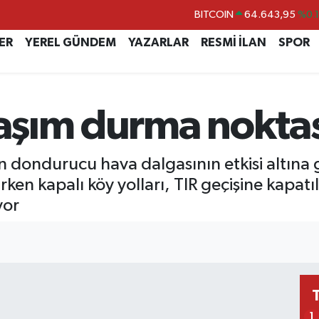
DOLAR
47,6704
%
EURO
55,0406
%-0.
ER
YEREL GÜNDEM
YAZARLAR
RESMİ İLAN
SPOR
STERLİN
64,2143
%
GRAM ALTIN
6500.87
%0.
laşım durma nokta
BİST100
13.799
%7
BITCOIN
64.643,95
%0.
n dondurucu hava dalgasının etkisi altına 
rken kapalı köy yolları, TIR geçişine kapa
yor
1