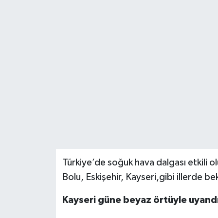
DÜNYA
EĞİTİM
TURİZM
RÖPORTAJ
VİDEO HABERLER
YAZARLAR
Türkiye’de soğuk hava dalgası etkili olu
RESMİ İLAN
Bolu, Eskişehir, Kayseri,gibi illerde b
MAGAZİN
Kayseri güne beyaz örtüyle uyand