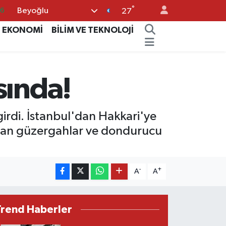
°
Beyoğlu
0
27
08
EKONOMİ
BİLİM VE TEKNOLOJİ
0
12
sında!
0
16
girdi. İstanbul'dan Hakkari'ye
tılan güzergahlar ve dondurucu
-
+
A
A
Trend Haberler