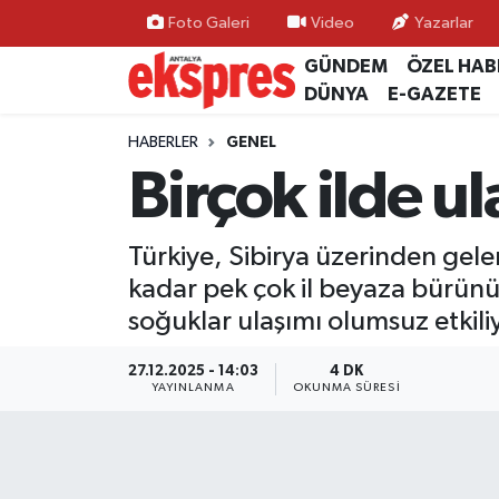
Foto Galeri
Video
Yazarlar
GÜNDEM
ÖZEL HAB
ÖZEL HABER
Nöbetçi Eczaneler
DÜNYA
E-GAZETE
GÜNDEM
Hava Durumu
HABERLER
GENEL
Birçok ilde u
YEREL GÜNDEM
Trafik Durumu
Türkiye, Sibirya üzerinden gele
EKONOMİ
Süper Lig Puan Durumu ve Fikstür
kadar pek çok il beyaza bürünü
KÜLTÜR - SANAT
Tüm Manşetler
soğuklar ulaşımı olumsuz etkili
SPOR
Son Dakika Haberleri
27.12.2025 - 14:03
4 DK
YAYINLANMA
OKUNMA SÜRESI
SİYASET
Haber Arşivi
SAĞLIK