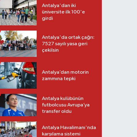
Antalya'dan iki
üniversite ilk 100'e
girdi
Antalya'da ortak çağrı:
7527 sayılı yasa geri
çekilsin
Antalya’dan motorin
zammına tepki
Antalya kulübünün
futbolcusu Avrupa’ya
transfer oldu
Antalya Havalimanı'nda
karşılama sistemi