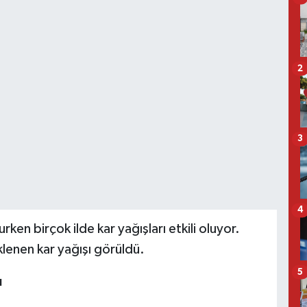
2
3
4
rken birçok ilde kar yağışları etkili oluyor.
eklenen kar yağışı görüldü.
5
ı