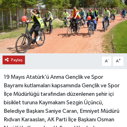
DÜNYA
EĞİTİM
TURİZM
RÖPORTAJ
Paylaş
-
+
A
A
VİDEO HABERLER
19 Mayıs Atatürk'ü Anma Gençlik ve Spor
YAZARLAR
Bayramı kutlamaları kapsamında Gençlik ve Spor
İlçe Müdürlüğü tarafından düzenlenen şehir içi
RESMİ İLAN
bisiklet turuna Kaymakam Sezgin Üçüncü,
Belediye Başkanı Saniye Caran, Emniyet Müdürü
MAGAZİN
Rıdvan Karaaslan, AK Parti İlçe Başkanı Osman