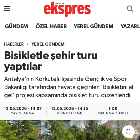
ÖZEL HABER
Nöbetçi Eczaneler
GÜNDEM
ÖZEL HABER
YEREL GÜNDEM
YAZAR
GÜNDEM
Hava Durumu
HABERLER
YEREL GÜNDEM
Bisikletle şehir turu
YEREL GÜNDEM
Trafik Durumu
yaptılar
EKONOMİ
Süper Lig Puan Durumu ve Fikstür
Antalya'nın Korkuteli ilçesinde Gençlik ve Spor
Bakanlığı tarafından hayata geçirilen 'Bisikletini al
KÜLTÜR - SANAT
Tüm Manşetler
gel' projesi kapsamında bisiklet turu düzenlendi
SPOR
Son Dakika Haberleri
12.05.2026 - 14:07
12.05.2026 - 14:15
1 DK
YAYINLANMA
GÜNCELLEME
OKUNMA SÜRESI
SİYASET
Haber Arşivi
SAĞLIK