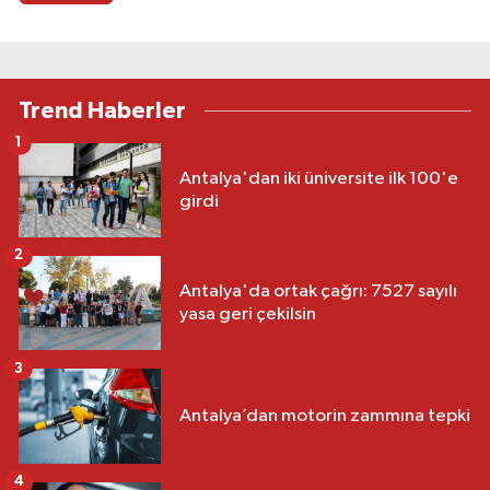
Trend Haberler
1
Antalya'dan iki üniversite ilk 100'e
girdi
2
Antalya'da ortak çağrı: 7527 sayılı
yasa geri çekilsin
3
Antalya’dan motorin zammına tepki
4