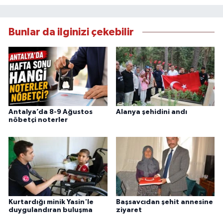
Bunlar da ilginizi çekebilir
Antalya’da 8-9 Ağustos
Alanya şehidini andı
nöbetçi noterler
Kurtardığı minik Yasin'le
Başsavcıdan şehit annesine
duygulandıran buluşma
ziyaret