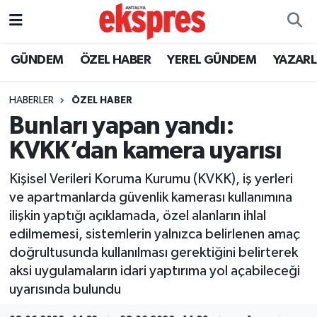
ÖZEL HABER
Nöbetçi Eczaneler
GÜNDEM
ÖZEL HABER
YEREL GÜNDEM
YAZAR
GÜNDEM
Hava Durumu
HABERLER
ÖZEL HABER
Bunları yapan yandı:
YEREL GÜNDEM
Trafik Durumu
KVKK’dan kamera uyarısı
EKONOMİ
Süper Lig Puan Durumu ve Fikstür
Kişisel Verileri Koruma Kurumu (KVKK), iş yerleri
ve apartmanlarda güvenlik kamerası kullanımına
KÜLTÜR - SANAT
Tüm Manşetler
ilişkin yaptığı açıklamada, özel alanların ihlal
edilmemesi, sistemlerin yalnızca belirlenen amaç
SPOR
Son Dakika Haberleri
doğrultusunda kullanılması gerektiğini belirterek
aksi uygulamaların idari yaptırıma yol açabileceği
SİYASET
Haber Arşivi
uyarısında bulundu
SAĞLIK