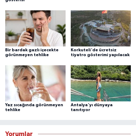
gösterisi
Bir bardak gazlı içecekte
Korkuteli'de ücretsiz
görünmeyen tehlike
tiyatro gösterimi yapılacak
Yaz sıcağında görünmeyen
Antalya'yı dünyaya
tehlike
tanıtıyor
Yorumlar