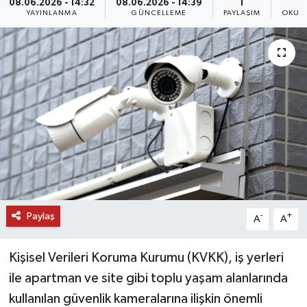
08.06.2026 - 14:32
08.06.2026 - 14:39
1
YAYINLANMA
GÜNCELLEME
PAYLAŞIM
OKUN
DÜNYA
EĞİTİM
TURİZM
RÖPORTAJ
VİDEO HABERLER
YAZARLAR
Paylaş
-
+
A
A
RESMİ İLAN
Kişisel Verileri Koruma Kurumu (KVKK), iş yerleri
MAGAZİN
ile apartman ve site gibi toplu yaşam alanlarında
kullanılan güvenlik kameralarına ilişkin önemli