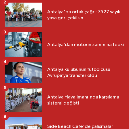
2
Antalya'da ortak çağrı: 7527 sayılı
yasa geri çekilsin
3
Antalya’dan motorin zammına tepki
4
Antalya kulübünün futbolcusu
Avrupa’ya transfer oldu
5
Antalya Havalimanı'nda karşılama
sistemi değişti
6
Side Beach Cafe'de çalışmalar